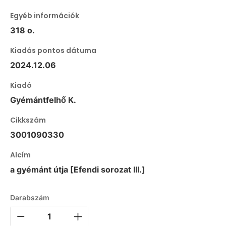
Egyéb információk
318 o.
Kiadás pontos dátuma
2024.12.06
Kiadó
Gyémántfelhő K.
Cikkszám
3001090330
Alcím
a gyémánt útja [Efendi sorozat III.]
Darabszám