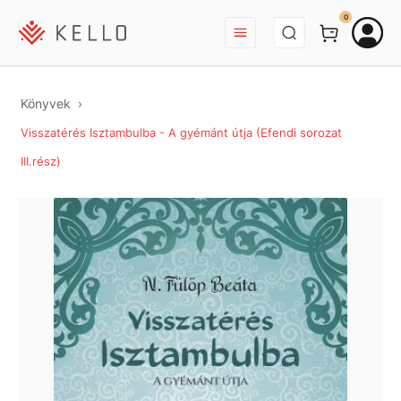
BEJELENTKEZÉS
0
Könyvek
Visszatérés Isztambulba - A gyémánt útja (Efendi sorozat
III.rész)