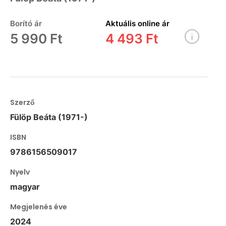
Borító ár
Aktuális online ár
5 990 Ft
4 493 Ft
Szerző
Fülöp Beáta (1971-)
ISBN
9786156509017
Nyelv
magyar
Megjelenés éve
2024