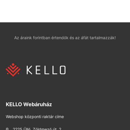
Az áraink forintban értendők és az áfát tartalmazzák!
KELLO Webáruház
Webshop központi raktár címe
2225 Üllő, Zöldmező út. 2.