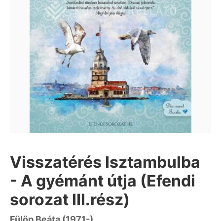
Visszatérés Isztambulba
- A gyémánt útja (Efendi
sorozat III.rész)
Fülöp Beáta (1971-)