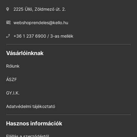
2225 Üllő, Zöldmező út. 2.
webshoprendeles@kello.hu
+36 1 237 6900 / 3-as mellék
Vásárlóinknak
Rólunk
ÁSZF
GY.I.K.
Adatvédelmi tájékoztató
Hasznos információk
Elállás a szerződéstől