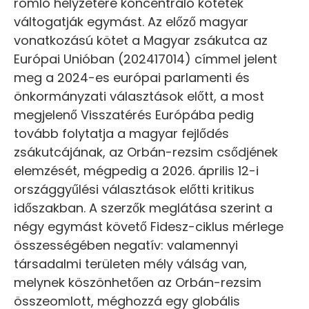
romló helyzetére koncentráló kötetek
váltogatják egymást. Az előző magyar
vonatkozású kötet a Magyar zsákutca az
Európai Unióban (202417014) címmel jelent
meg a 2024-es európai parlamenti és
önkormányzati választások előtt, a most
megjelenő Visszatérés Európába pedig
tovább folytatja a magyar fejlődés
zsákutcájának, az Orbán-rezsim csődjének
elemzését, mégpedig a 2026. április 12-i
országgyűlési választások előtti kritikus
időszakban. A szerzők meglátása szerint a
négy egymást követő Fidesz-ciklus mérlege
összességében negatív: valamennyi
társadalmi területen mély válság van,
melynek köszönhetően az Orbán-rezsim
összeomlott, méghozzá egy globális