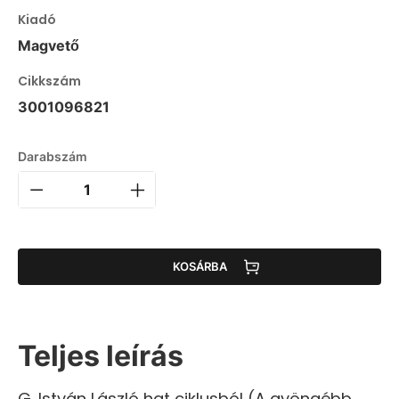
Kiadó
Magvető
Cikkszám
3001096821
Darabszám
KOSÁRBA
Teljes leírás
G. István László hat ciklusból (A gyöngébb