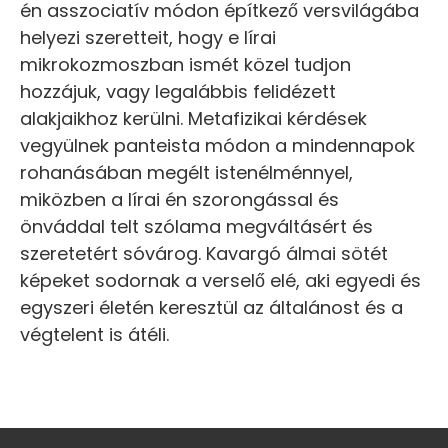
én asszociatív módon építkező versvilágába
helyezi szeretteit, hogy e lírai
mikrokozmoszban ismét közel tudjon
hozzájuk, vagy legalábbis felidézett
alakjaikhoz kerülni. Metafizikai kérdések
vegyülnek panteista módon a mindennapok
rohanásában megélt istenélménnyel,
miközben a lírai én szorongással és
önváddal telt szólama megváltásért és
szeretetért sóvárog. Kavargó álmai sötét
képeket sodornak a verselő elé, aki egyedi és
egyszeri életén keresztül az általánost és a
végtelent is átéli.