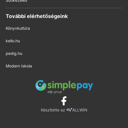
Sütikezelés
További elérhetőségeink
Könyvkultúra
kello.hu
pedig.hu
Modern Iskola
Készítette az
ALLWIN