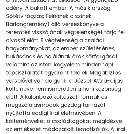
edény; A bukott ember; A másik ország;
Sötétvirágzás; Felnőnek a színek;
Barlangremény) álló verseskönyve a
teremtés visszájának végtelenségét tárja fel
olvasói előtt. E végtelenség a családi
hagyományokat, az ember születésének,
bukásának és halálának örök körforgását,
valamint az isteni kegyelem mindennapi
tapasztalatát egyaránt felöleli. Magabiztos
verselővel van dolgunk: a József Attila-díjas
költő neve nem ismeretlen a honi közönség
előtt. A különböző költészeti formák és
megszólalásmódok gazdag tárházát
nyújtotta eddigi lírai életművében. A
költeményeket a családtagokat megidézve
az emlékezet módozatait tematizálják. A lírai