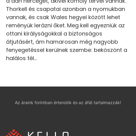
a dán herceget, akivel komoly tervei vannak.
Thorkell és csapatai azonban a nyomukban
vannak, és csak Wales hegyei között lehet
reményük lerázni őket. Meg kell egyezniük az
ottani királyságokkal a biztonságos
átjutásért, ám hamarosan még nagyobb
fenyegetéssel kerülnek szembe: beköszönt a
halálos tél…
Az áraink forintban értendők és az áfát tartalmazzák!