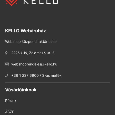
KELLO Webáruház
Webshop központi raktár címe
2225 Üllő, Zöldmező út. 2.
webshoprendeles@kello.hu
+36 1 237 6900 / 3-as mellék
Vásárlóinknak
Rólunk
ÁSZF