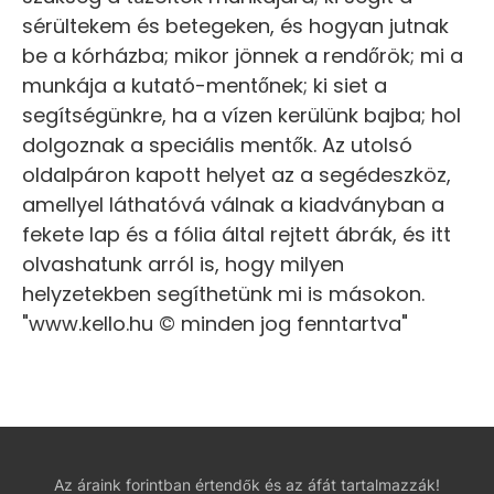
sérültekem és betegeken, és hogyan jutnak
be a kórházba; mikor jönnek a rendőrök; mi a
munkája a kutató-mentőnek; ki siet a
segítségünkre, ha a vízen kerülünk bajba; hol
dolgoznak a speciális mentők. Az utolsó
oldalpáron kapott helyet az a segédeszköz,
amellyel láthatóvá válnak a kiadványban a
fekete lap és a fólia által rejtett ábrák, és itt
olvashatunk arról is, hogy milyen
helyzetekben segíthetünk mi is másokon.
"www.kello.hu © minden jog fenntartva"
Az áraink forintban értendők és az áfát tartalmazzák!