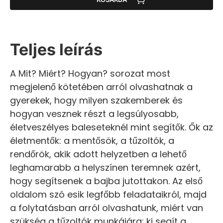
Teljes leírás
A Mit? Miért? Hogyan? sorozat most
megjelenő kötetében arról olvashatnak a
gyerekek, hogy milyen szakemberek és
hogyan vesznek részt a legsúlyosabb,
életveszélyes baleseteknél mint segítők. Ők az
életmentők: a mentősök, a tűzoltók, a
rendőrök, akik adott helyzetben a lehető
leghamarabb a helyszínen teremnek azért,
hogy segítsenek a bajba jutottakon. Az első
oldalom szó esik legfőbb feladataikról, majd
a folytatásban arról olvashatunk, miért van
szükség a tűzoltók munkájára; ki segít a