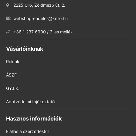
2225 Üllő, Zöldmező út. 2.
webshoprendeles@kello.hu
+36 1 237 6900 / 3-as mellék
Vásárlóinknak
Rólunk
ÁSZF
GY.I.K.
Adatvédelmi tájékoztató
Hasznos információk
Elállás a szerződéstől