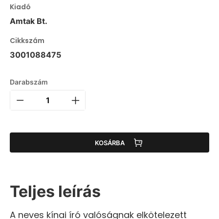
Kiadó
Amtak Bt.
Cikkszám
3001088475
Darabszám
KOSÁRBA
Teljes leírás
A neves kínai író valóságnak elkötelezett