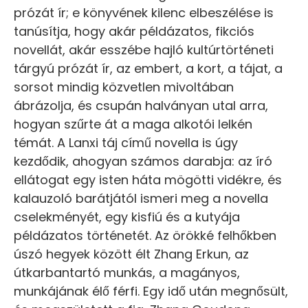
prózát ír; e könyvének kilenc elbeszélése is
tanúsítja, hogy akár példázatos, fikciós
novellát, akár esszébe hajló kultúrtörténeti
tárgyú prózát ír, az embert, a kort, a tájat, a
sorsot mindig közvetlen mivoltában
ábrázolja, és csupán halványan utal arra,
hogyan szűrte át a maga alkotói lelkén
témát. A Lanxi táj című novella is úgy
kezdődik, ahogyan számos darabja: az író
ellátogat egy isten háta mögötti vidékre, és
kalauzoló barátjától ismeri meg a novella
cselekményét, egy kisfiú és a kutyája
példázatos történetét. Az örökké felhőkben
úszó hegyek között élt Zhang Erkun, az
útkarbantartó munkás, a magányos,
munkájának élő férfi. Egy idő után megnősült,