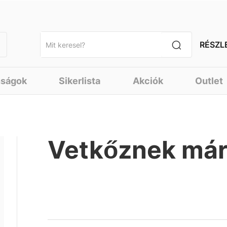
RÉSZL
nságok
Sikerlista
Akciók
Outlet
Vetkőznek már 