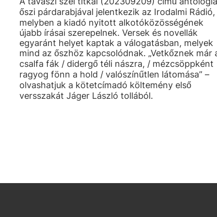
A tavaszi szél titkai (202309209) című antológi
őszi párdarabjával jelentkezik az Irodalmi Rádió,
melyben a kiadó nyitott alkotóközösségének
újabb írásai szerepelnek. Versek és novellák
egyaránt helyet kaptak a válogatásban, melyek
mind az őszhöz kapcsolódnak. „Vetkőznek már 
csalfa fák / didergő téli nászra, / mézcsöppként
ragyog fönn a hold / valószínűtlen látomása” –
olvashatjuk a kötetcímadó költemény első
versszakát Jáger László tollából.