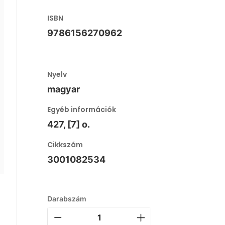
ISBN
9786156270962
Nyelv
magyar
Egyéb információk
427, [7] o.
Cikkszám
3001082534
Darabszám