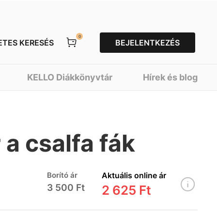
0
ETES KERESÉS
BEJELENTKEZÉS
KELLO Diákkönyvtár
Hírek és blog
a csalfa fák
Borító ár
Aktuális online ár
3 500 Ft
2 625 Ft