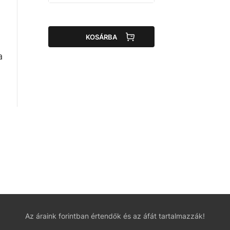
a
KOSÁRBA
a
Az áraink forintban értendők és az áfát tartalmazzák!