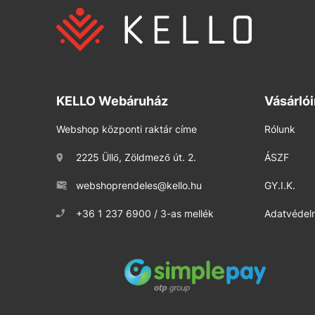
KELLO Webáruház
Vásárló
Webshop központi raktár címe
Rólunk
2225 Üllő, Zöldmező út. 2.
ÁSZF
webshoprendeles@kello.hu
GY.I.K.
+36 1 237 6900 / 3-as mellék
Adatvédelm