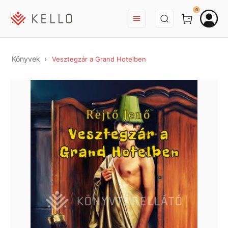
BEJELENTKEZÉS
0
Könyvek
Vesztegzár a Grand Hotelben