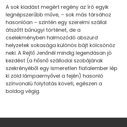
A sok kiadást megért regény az író egyik
legnépszerűbb műve, – sok más társához
hasonlóan – szintén egy szerelmi szállal
átszőtt bűnügyi történet, de a
cselekményben halmozódó abszurd
helyzetek sokasága különös bájt kölcsönöz
neki. A Rejtő Jenőnél mindig legendásan jó
kezdést (a hősnő szállodai szobájának
szekrényéből egy ismeretlen fiatalember lép
ki zöld lámpaernyővel a fején) hasonló
színvonalú folytatás követi, egészen a
boldog végig.