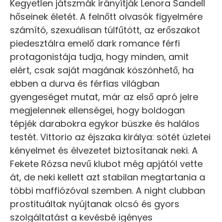
Kegyetlen játszmák irányítják Lenora Sandell
hőseinek életét. A felnőtt olvasók figyelmére
számító, szexuálisan túlfűtött, az erőszakot
piedesztálra emelő dark romance férfi
protagonistája tudja, hogy minden, amit
elért, csak saját magának köszönhető, ha
ebben a durva és férfias világban
gyengeséget mutat, már az első apró jelre
megjelennek ellenségei, hogy boldogan
tépjék darabokra egykor büszke és halálos
testét. Vittorio az éjszaka királya: sötét üzletei
kényelmet és élvezetet biztosítanak neki. A
Fekete Rózsa nevű klubot még apjától vette
át, de neki kellett azt stabilan megtartania a
többi maffiózóval szemben. A night clubban
prostituáltak nyújtanak olcsó és gyors
szolgáltatást a kevésbé igényes