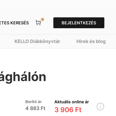
0
ETES KERESÉS
BEJELENTKEZÉS
KELLO Diákkönyvtár
Hírek és blog
lághálón
Borító ár
Aktuális online ár
4 883 Ft
3 906 Ft