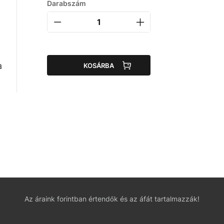
Darabszám
a
KOSÁRBA
Az áraink forintban értendők és az áfát tartalmazzák!