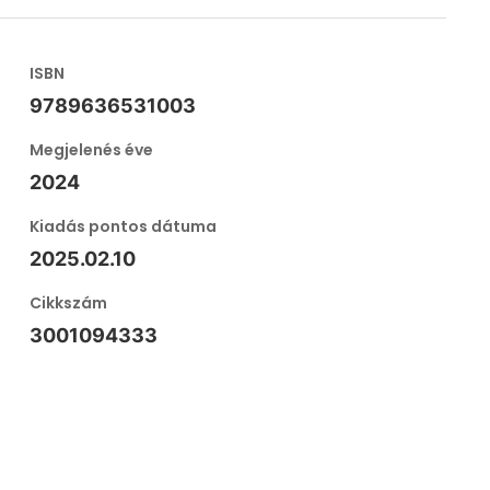
ISBN
9789636531003
Megjelenés éve
2024
Kiadás pontos dátuma
2025.02.10
Cikkszám
3001094333