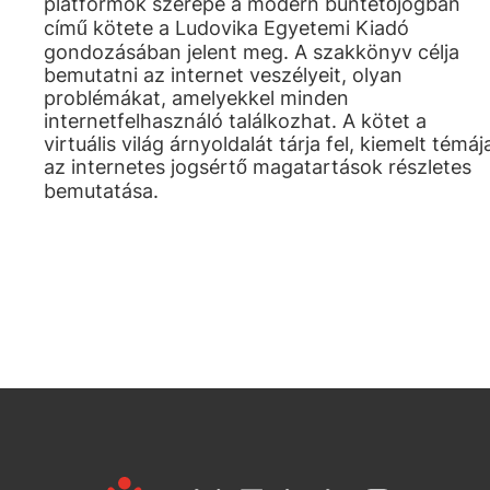
platformok szerepe a modern büntetőjogban
című kötete a Ludovika Egyetemi Kiadó
gondozásában jelent meg. A szakkönyv célja
bemutatni az internet veszélyeit, olyan
problémákat, amelyekkel minden
internetfelhasználó találkozhat. A kötet a
virtuális világ árnyoldalát tárja fel, kiemelt témáj
az internetes jogsértő magatartások részletes
bemutatása.