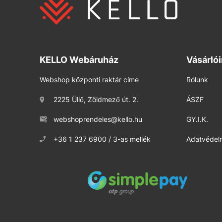
KELLO Webáruház
Vásárló
Webshop központi raktár címe
Rólunk
2225 Üllő, Zöldmező út. 2.
ÁSZF
webshoprendeles@kello.hu
GY.I.K.
+36 1 237 6900 / 3-as mellék
Adatvédelm