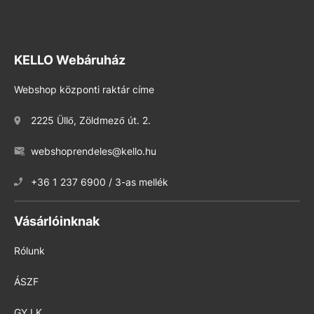
KELLO Webáruház
Webshop központi raktár címe
2225 Üllő, Zöldmező út. 2.
webshoprendeles@kello.hu
+36 1 237 6900 / 3-as mellék
Vásárlóinknak
Rólunk
ÁSZF
GY.I.K.