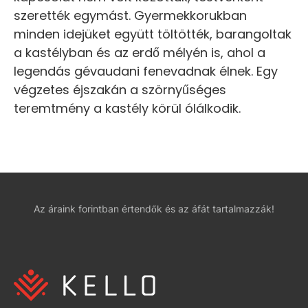
szerették egymást. Gyermekkorukban
minden idejüket együtt töltötték, barangoltak
a kastélyban és az erdő mélyén is, ahol a
legendás gévaudani fenevadnak élnek. Egy
végzetes éjszakán a szörnyűséges
teremtmény a kastély körül ólálkodik.
Az áraink forintban értendők és az áfát tartalmazzák!