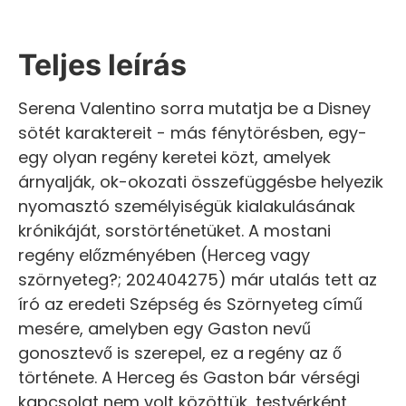
Teljes leírás
Serena Valentino sorra mutatja be a Disney
sötét karaktereit - más fénytörésben, egy-
egy olyan regény keretei közt, amelyek
árnyalják, ok-okozati összefüggésbe helyezik
nyomasztó személyiségük kialakulásának
krónikáját, sorstörténetüket. A mostani
regény előzményében (Herceg vagy
szörnyeteg?; 202404275) már utalás tett az
író az eredeti Szépség és Szörnyeteg című
mesére, amelyben egy Gaston nevű
gonosztevő is szerepel, ez a regény az ő
története. A Herceg és Gaston bár vérségi
kapcsolat nem volt közöttük, testvérként