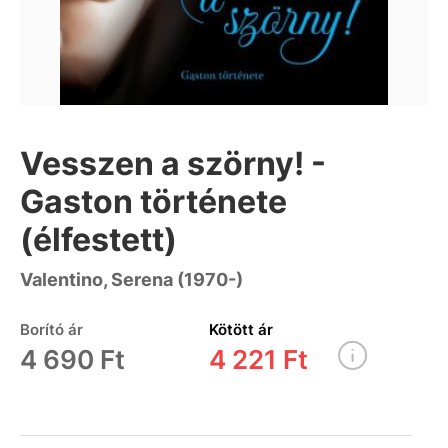
Vesszen a szörny! -
Gaston története
(élfestett)
Valentino, Serena (1970-)
Borító ár
Kötött ár
4 690 Ft
4 221 Ft