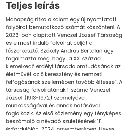
Teljes leírás
Manapság ritka alkalom egy új nyomtatott
folyóirat bemutatkozó számát köszönteni. A
2023-ban alapított Venczel József Társaság
és e most induló folyóirat célját a
főszerkesztő, Székely András Bertalan úgy
fogalmazta meg, hogy „a XX. század
kiemelkedő erdélyi társadalomtudósának az
életművét az ő keresztény és nemzeti
felfogásának szellemében tovább éltesse”. A
társaság folyóiratának 1. száma Venczel
József (1913-1972) személyével,
munkásságával és annak hatásával
foglalkozik. Az első közlemény egy fényképes
beszámoló a névadó születésének 111.
évfordulóján, 2024. novemberében, Heves