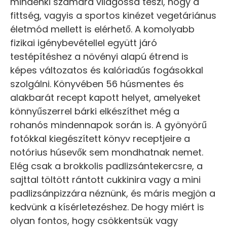
mindenki számára világossá teszi, hogy a
fittség, vagyis a sportos kinézet vegetáriánus
életmód mellett is elérhető. A komolyabb
fizikai igénybevétellel együtt járó
testépítéshez a növényi alapú étrend is
képes változatos és kalóriadús fogásokkal
szolgálni. Könyvében 56 húsmentes és
alakbarát recept kapott helyet, amelyeket
könnyűszerrel bárki elkészíthet még a
rohanós mindennapok során is. A gyönyörű
fotókkal kiegészített könyv receptjeire a
notórius húsevők sem mondhatnak nemet.
Elég csak a brokkolis padlizsántekercsre, a
sajttal töltött rántott cukkinira vagy a mini
padlizsánpizzára néznünk, és máris megjön a
kedvünk a kísérletezéshez. De hogy miért is
olyan fontos, hogy csökkentsük vagy