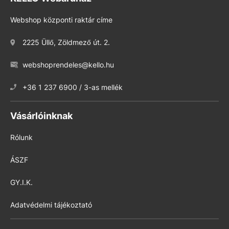
Webshop központi raktár címe
2225 Üllő, Zöldmező út. 2.
webshoprendeles@kello.hu
+36 1 237 6900 / 3-as mellék
Vásárlóinknak
Rólunk
ÁSZF
GY.I.K.
Adatvédelmi tájékoztató