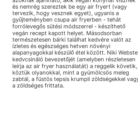
azoknak ajánlható, akik vegán konyhát visznek
és nemrég szereztek be egy air fryert (vagy
tervezik, hogy vesznek egyet), ugyanis a
gyűjteményben csupa air fryerben - tehát
forrólevegős sütési módszerrel - készíthető
vegán recept kapott helyet. Másodsorban
természetesen bárki találhat kedvére valót az
ízletes és egészséges hetven növényi
alapanyagokkal készülő étel között. Niki Webste
kedvcsináló bevezetőjét (amelyben részletesen
leírja az air fryer használatát) a reggelik követik,
köztük olyanokkal, mint a gyümölcsös meleg
zabtál, a füstös tepsis krumpli zöldségekkel vag
a zöldséges frittata.