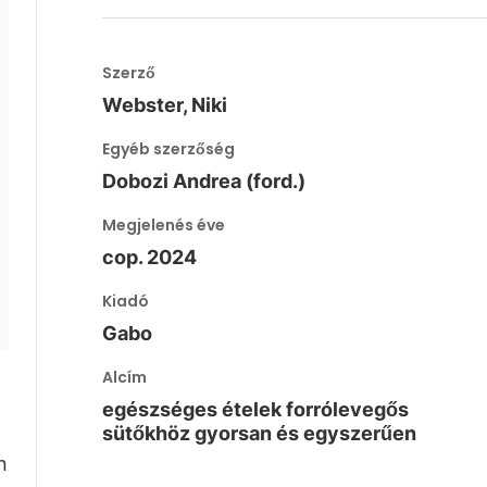
Szerző
Webster, Niki
Egyéb szerzőség
Dobozi Andrea (ford.)
Megjelenés éve
cop. 2024
Kiadó
Gabo
Alcím
egészséges ételek forrólevegős
sütőkhöz gyorsan és egyszerűen
n