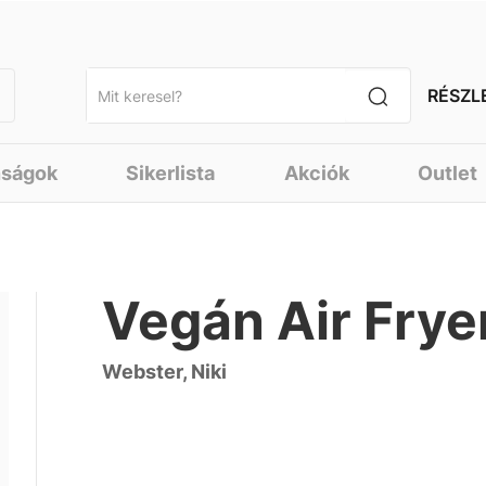
RÉSZL
nságok
Sikerlista
Akciók
Outlet
Vegán Air Fry
Webster, Niki