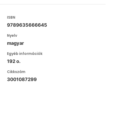
ISBN
9789635666645
Nyelv
magyar
Egyéb információk
192 o.
Cikkszám
3001087299