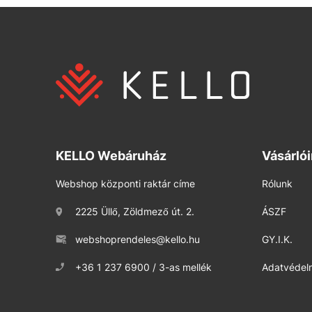
KELLO Webáruház
Vásárló
Webshop központi raktár címe
Rólunk
2225 Üllő, Zöldmező út. 2.
ÁSZF
webshoprendeles@kello.hu
GY.I.K.
+36 1 237 6900 / 3-as mellék
Adatvédelm