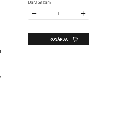
Darabszám
KOSÁRBA
r
y