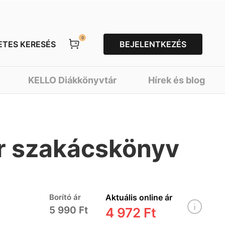
0
ETES KERESÉS
BEJELENTKEZÉS
KELLO Diákkönyvtár
Hírek és blog
er szakácskönyv
Borító ár
Aktuális online ár
5 990 Ft
4 972 Ft