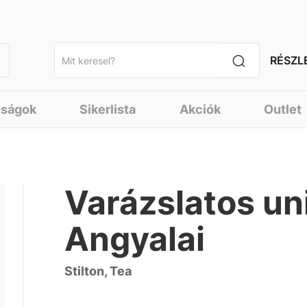
RÉSZL
nságok
Sikerlista
Akciók
Outlet
Varázslatos un
Angyalai
Stilton, Tea