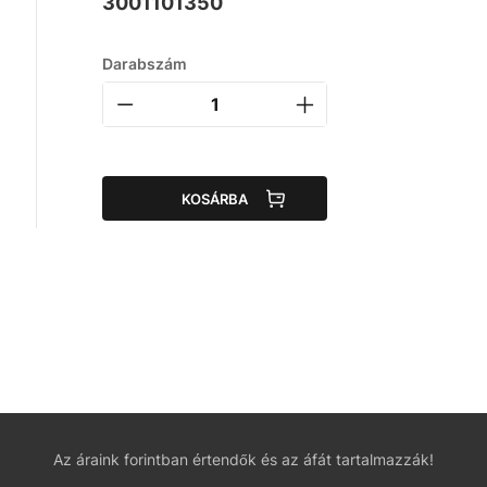
3001101350
Darabszám
KOSÁRBA
Az áraink forintban értendők és az áfát tartalmazzák!