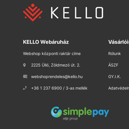
KELLO Webáruház
Vásárló
Webshop központi raktár címe
Rólunk
2225 Üllő, Zöldmező út. 2.
ÁSZF
webshoprendeles@kello.hu
GY.I.K.
+36 1 237 6900 / 3-as mellék
Adatvédelm