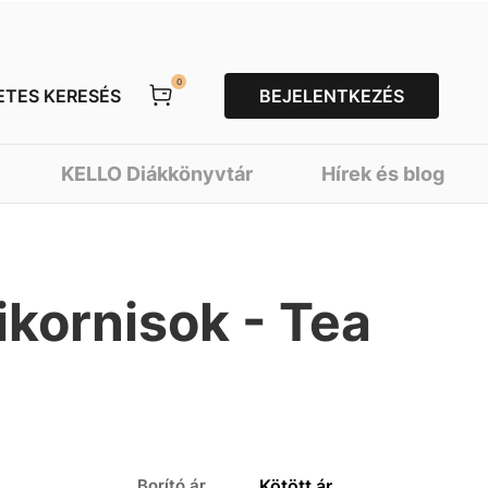
0
ETES KERESÉS
BEJELENTKEZÉS
KELLO Diákkönyvtár
Hírek és blog
ikornisok - Tea
Borító ár
Kötött ár