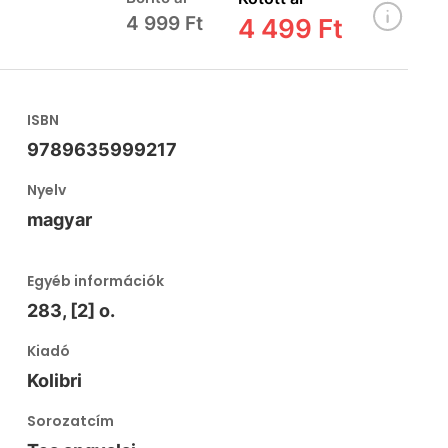
4 999 Ft
4 499 Ft
ISBN
9789635999217
Nyelv
magyar
Egyéb információk
283, [2] o.
Kiadó
Kolibri
Sorozatcím