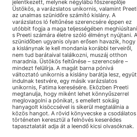
jelentkezett, melynek négylábú főszereplője
Üstökös, a varázslatos unikornis, valamint Preeti
az unalmas szünidőre számító kislány. A
varázslatos ló feltűnése szerencsére éppen ez
utóbbit fogja a maga teljességében meghiúsítani
s Preeti számára életre szóló élményt nyújtani. 
szünidőben ugyanis olyan erősen havazik, hogy
a kislánynak le kell mondania korábbi terveiről,
nem tud barátaival találkozni, muszáj otthon
maradnia. Üstökös feltűnése – szerencsére –
mindezt felülírja. A magát barna pónivá
változtató unikornis a kislány barátja lesz, együt
indulnak testvére, egy másik varázslatos
unikornis, Fatima keresésére. Eközben Preeti
megtanulja, hogy miként lehet könnyűszerrel
meglovagolni a pónikat, s emellett sokáig
hanyagolt kisöccsével is sikerül megtalálnia a
közös hangot. A rövid könyvecske a csodálatos
történeten keresztül a felnövés keserédes
tapasztalatát adja át a leendő kicsi olvasóknak.