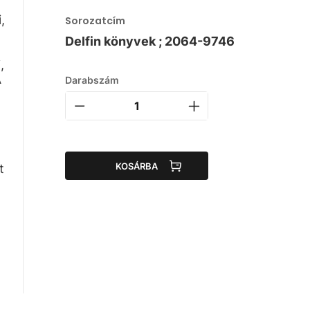
,
Sorozatcím
Delfin könyvek ; 2064-9746
,
A
Darabszám
KOSÁRBA
t