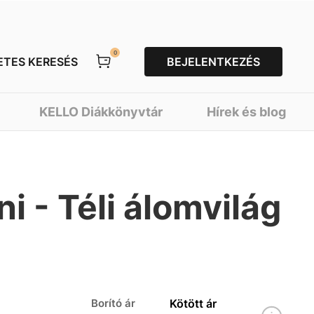
0
ETES KERESÉS
BEJELENTKEZÉS
KELLO Diákkönyvtár
Hírek és blog
i - Téli álomvilág
Borító ár
Kötött ár