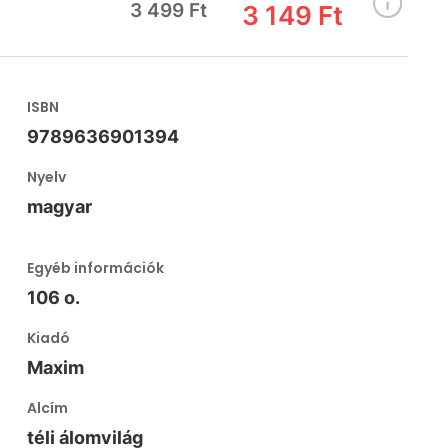
3 499 Ft
3 149 Ft
ISBN
9789636901394
Nyelv
magyar
Egyéb információk
106 o.
Kiadó
Maxim
Alcím
téli álomvilág