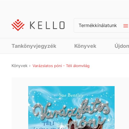
Termékkínálatunk
Tankönyvjegyzék
Könyvek
Újdo
Könyvek
Varázslatos póni - Téli álomvilág