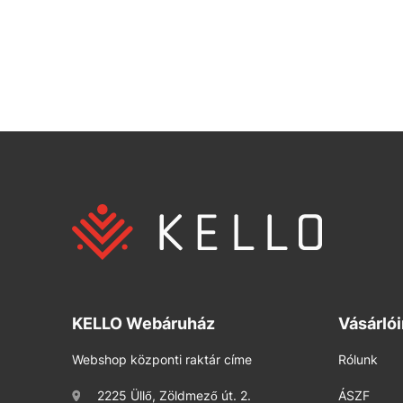
KELLO Webáruház
Vásárló
Webshop központi raktár címe
Rólunk
2225 Üllő, Zöldmező út. 2.
ÁSZF