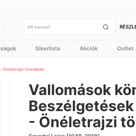
RÉSZL
nságok
Sikerlista
Akciók
Outlet
- Önéletrajzi töredékek
Vallomások kö
Beszélgetések 
- Önéletrajzi 