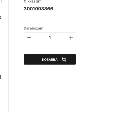
ó
Cikkszám
3001093866
t
Darabszám
,
KOSÁRBA
)
i