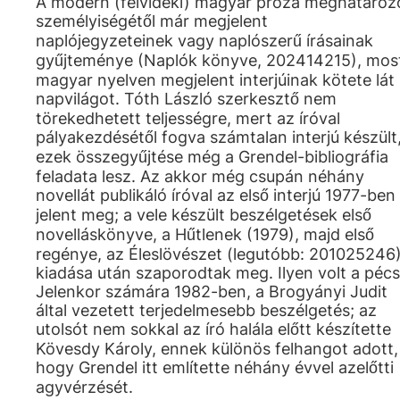
A modern (felvidéki) magyar próza meghatároz
személyiségétől már megjelent
naplójegyzeteinek vagy naplószerű írásainak
gyűjteménye (Naplók könyve, 202414215), mos
magyar nyelven megjelent interjúinak kötete lát
napvilágot. Tóth László szerkesztő nem
törekedhetett teljességre, mert az íróval
pályakezdésétől fogva számtalan interjú készült
ezek összegyűjtése még a Grendel-bibliográfia
feladata lesz. Az akkor még csupán néhány
novellát publikáló íróval az első interjú 1977-ben
jelent meg; a vele készült beszélgetések első
novelláskönyve, a Hűtlenek (1979), majd első
regénye, az Éleslövészet (legutóbb: 201025246
kiadása után szaporodtak meg. Ilyen volt a pécs
Jelenkor számára 1982-ben, a Brogyányi Judit
által vezetett terjedelmesebb beszélgetés; az
utolsót nem sokkal az író halála előtt készítette
Kövesdy Károly, ennek különös felhangot adott,
hogy Grendel itt említette néhány évvel azelőtti
agyvérzését.