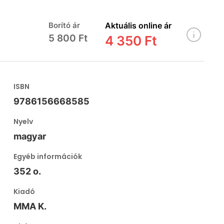
Borító ár
Aktuális online ár
5 800 Ft
4 350 Ft
ISBN
9786156668585
Nyelv
magyar
Egyéb információk
352 o.
Kiadó
MMA K.