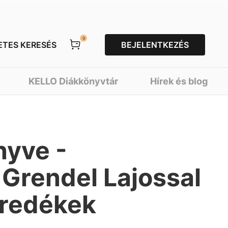
0
ETES KERESÉS
BEJELENTKEZÉS
KELLO Diákkönyvtár
Hírek és blog
nyve -
Grendel Lajossal
töredékek