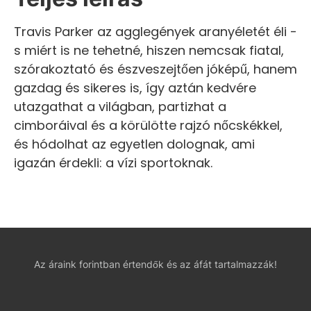
Travis Parker az agglegények aranyéletét éli -
s miért is ne tehetné, hiszen nemcsak fiatal,
szórakoztató és észveszejtően jóképű, hanem
gazdag és sikeres is, így aztán kedvére
utazgathat a világban, partizhat a
cimboráival és a körülötte rajzó nőcskékkel,
és hódolhat az egyetlen dolognak, ami
igazán érdekli: a vízi sportoknak.
Az áraink forintban értendők és az áfát tartalmazzák!