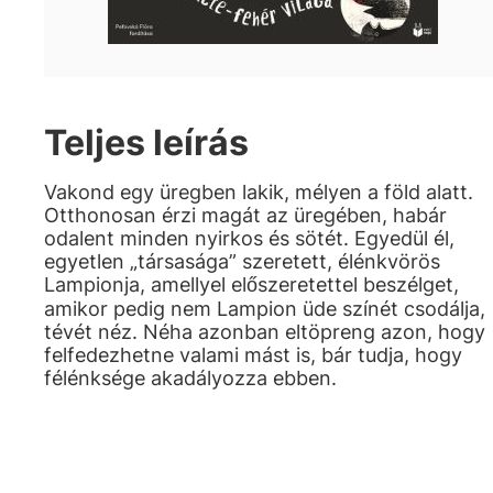
Teljes leírás
Vakond egy üregben lakik, mélyen a föld alatt.
Otthonosan érzi magát az üregében, habár
odalent minden nyirkos és sötét. Egyedül él,
egyetlen „társasága” szeretett, élénkvörös
Lampionja, amellyel előszeretettel beszélget,
amikor pedig nem Lampion üde színét csodálja,
tévét néz. Néha azonban eltöpreng azon, hogy
felfedezhetne valami mást is, bár tudja, hogy
félénksége akadályozza ebben.