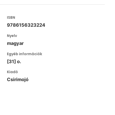
ISBN
9786156323224
Nyelv
magyar
Egyéb információk
[31] o.
Kiadó
Csirimojó