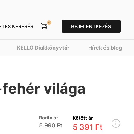
0
ETES KERESÉS
BEJELENTKEZÉS
KELLO Diákkönyvtár
Hírek és blog
fehér világa
Borító ár
Kötött ár
5 990 Ft
5 391 Ft