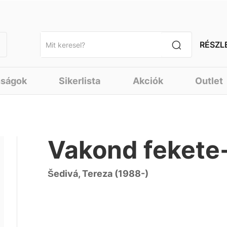
RÉSZL
nságok
Sikerlista
Akciók
Outlet
Vakond fekete-
Šedivá, Tereza (1988-)