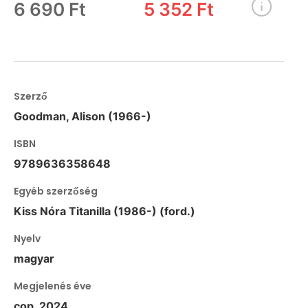
6 690 Ft
5 352 Ft
Szerző
Goodman, Alison (1966-)
ISBN
9789636358648
Egyéb szerzőség
Kiss Nóra Titanilla (1986-) (ford.)
Nyelv
magyar
Megjelenés éve
cop. 2024