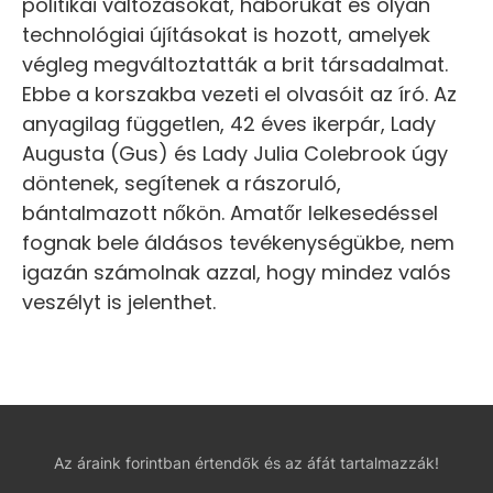
politikai változásokat, háborúkat és olyan
technológiai újításokat is hozott, amelyek
végleg megváltoztatták a brit társadalmat.
Ebbe a korszakba vezeti el olvasóit az író. Az
anyagilag független, 42 éves ikerpár, Lady
Augusta (Gus) és Lady Julia Colebrook úgy
döntenek, segítenek a rászoruló,
bántalmazott nőkön. Amatőr lelkesedéssel
fognak bele áldásos tevékenységükbe, nem
igazán számolnak azzal, hogy mindez valós
veszélyt is jelenthet.
Az áraink forintban értendők és az áfát tartalmazzák!