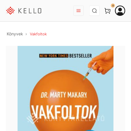
BEJELENTKEZÉS
0
Könyvek
Vakfoltok