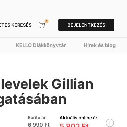
0
ETES KERESÉS
BEJELENTKEZÉS
KELLO Diákkönyvtár
Hírek és blog
levelek Gillian
gatásában
Borító ár
Aktuális online ár
6 990 Ft
5 802 Ft