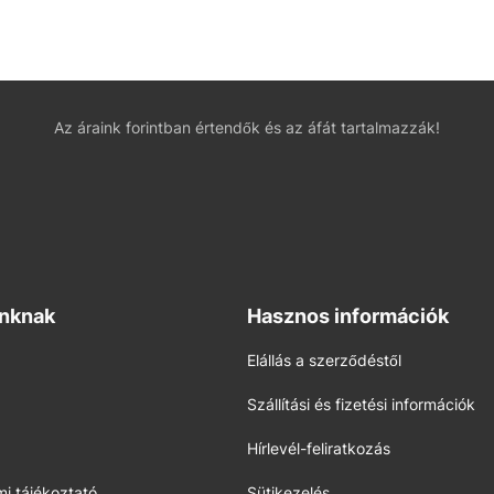
Az áraink forintban értendők és az áfát tartalmazzák!
inknak
Hasznos információk
Elállás a szerződéstől
Szállítási és fizetési információk
Hírlevél-feliratkozás
i tájékoztató
Sütikezelés