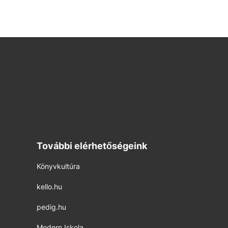
További elérhetőségeink
Könyvkultúra
kello.hu
pedig.hu
Modern Iskola