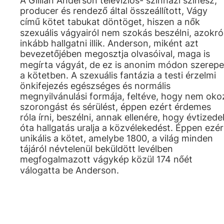
A Gillian Anderson televíziós- színházi színész,
producer és rendező által összeállított, Vágy
című kötet tabukat döntöget, hiszen a nők
szexuális vágyairól nem szokás beszélni, azokró
inkább hallgatni illik. Anderson, miként azt
bevezetőjében megosztja olvasóival, maga is
megírta vágyát, de ez is anonim módon szerepe
a kötetben. A szexuális fantázia a testi érzelmi
önkifejezés egészséges és normális
megnyilvánulási formája, feltéve, hogy nem oko
szorongást és sérülést, éppen ezért érdemes
róla írni, beszélni, annak ellenére, hogy évtizede
óta hallgatás uralja a közvélekedést. Éppen ezér
unikális a kötet, amelybe 1800, a világ minden
tájáról névtelenül beküldött levélben
megfogalmazott vágykép közül 174 nőét
válogatta be Anderson.