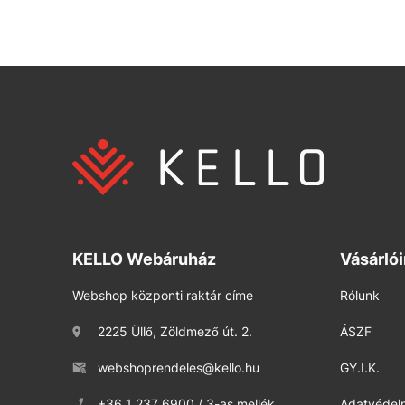
KELLO Webáruház
Vásárló
Webshop központi raktár címe
Rólunk
2225 Üllő, Zöldmező út. 2.
ÁSZF
webshoprendeles@kello.hu
GY.I.K.
+36 1 237 6900 / 3-as mellék
Adatvédelm