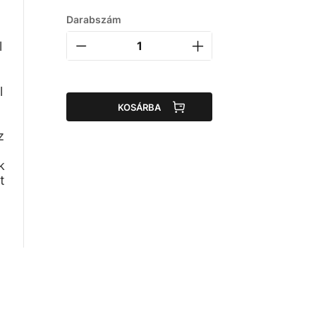
Darabszám
l
l
KOSÁRBA
z
k
t