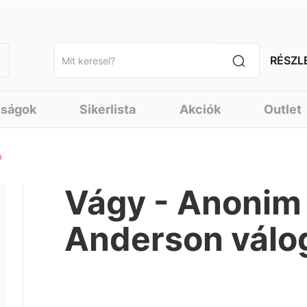
RÉSZL
nságok
Sikerlista
Akciók
Outlet
n
Vágy - Anonim 
Anderson válo