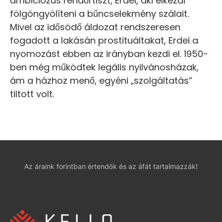
ambiciózus rendőrtiszt, Erdei, aki elkezdi
fölgöngyölíteni a bűncselekmény szálait.
Mivel az idősödő áldozat rendszeresen
fogadott a lakásán prostituáltakat, Erdei a
nyomozást ebben az irányban kezdi el. 1950-
ben még működtek legális nyilvánosházak,
ám a házhoz menő, egyéni „szolgáltatás”
tiltott volt.
Az áraink forintban értendők és az áfát tartalmazzák!