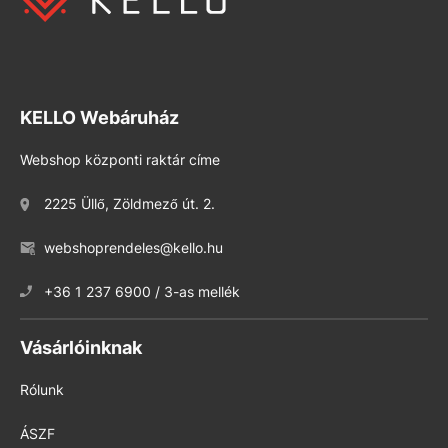
KELLO Webáruház
Webshop központi raktár címe
2225 Üllő, Zöldmező út. 2.
webshoprendeles@kello.hu
+36 1 237 6900 / 3-as mellék
Vásárlóinknak
Rólunk
ÁSZF