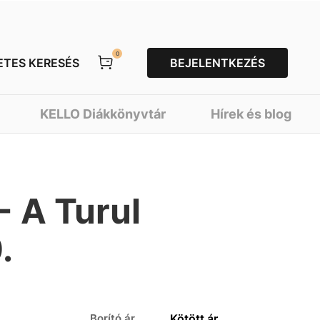
0
ETES KERESÉS
BEJELENTKEZÉS
KELLO Diákkönyvtár
Hírek és blog
- A Turul
.
Borító ár
Kötött ár