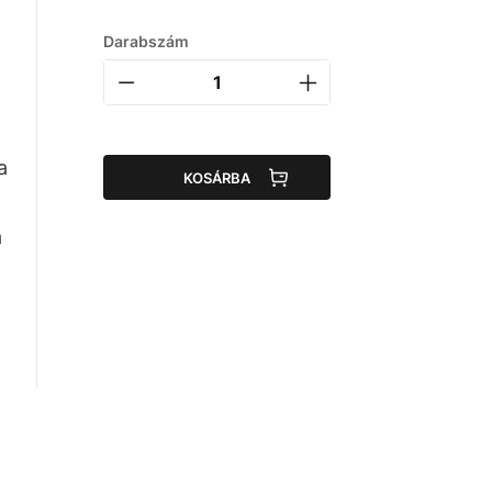
Darabszám
a
KOSÁRBA
a