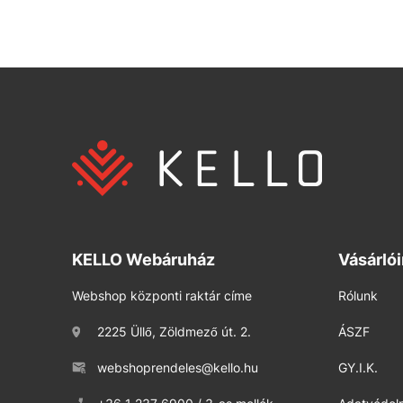
KELLO Webáruház
Vásárló
Webshop központi raktár címe
Rólunk
2225 Üllő, Zöldmező út. 2.
ÁSZF
webshoprendeles@kello.hu
GY.I.K.