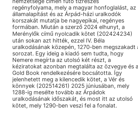
nemzetsége címen futó tízrészes
regényfolyama, mely a magyar honfoglalást, az
államalapítást és az Árpád-házi uralkodók
korszakát mutatja be nagyepikai, regényes
formában. Miután a szerző 2024 elhunyt, a
Merénylők című nyolcadik kötet (202424234)
után sokan azt hitték, ezzel IV. Béla
uralkodásának közepén, 1270-ben megszakadt 
sorozat. Egy ideig a kiadó sem tudta, hogy
Nemere megírta az utolsó két részt, a
kéziratokat azonban megtalálta az özvegye és 
Gold Book rendelkezésére bocsátotta. Így
jelenhetett meg a kilencedik kötet, a Vér és
könnyek (202514261) 2025 júniusában, mely
1288-ig mesélte tovább az Árpádok
uralkodásának időszakát, és most itt az utolsó
kötet, mely 1290-ben veszi fel a fonalat.