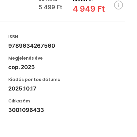
5 499 Ft
4 949 Ft
ISBN
9789634267560
Megjelenés éve
cop. 2025
Kiadás pontos dátuma
2025.10.17
Cikkszám
3001096433