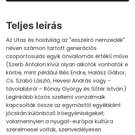
Teljes leírás
Az Utas és holdvilág az "esszéíró nemzedék"
néven számon tartott generációs
csoportosulás egyik önvallomás értékű műve
(Szerb Antalon kívül olyan alkotók vonhatók e
körbe, mint például lllés Endre, Halász Gábor,
Cs. Szabó László, Hevesi András vagy –
távolabbról – Rónay György és Sőtér István.)
Leginkább közös szellemi vonzalmaik
kapcsolták össze az egymástól egyébként
jócskán különböző íróegyéniségeket;
valamennyien a nyugat-európai kultúra
szerelmesei voltak, szenvedélyesen