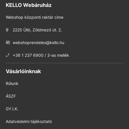
KELLO Webáruház
Webshop központi raktár címe
2225 Üllő, Zöldmező út. 2.
webshoprendeles@kello.hu
+36 1 237 6900 / 3-as mellék
Vásárlóinknak
Rólunk
ÁSZF
GY.I.K.
Adatvédelmi tájékoztató