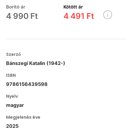
Borító ár
Kötött ár
4 990 Ft
4 491 Ft
Szerző
Bánszegi Katalin (1942-)
ISBN
9786156439598
Nyelv
magyar
Megjelenés éve
2025