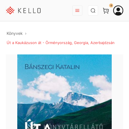
BEJELENTKEZÉS
0
Könyvek
Út a Kaukázuson át - Örményország, Georgia, Azerbajdzsán