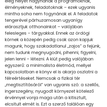
elég helyet hagynának a programoknak,
élményeknek, feladatoknak – ezek ugyanis
mintha soha nem fogynának el. A feladatok
tengerével párhuzamosan ugyanígy
elárasztjuk otthonainkat – valójában
felesleges – tárgyakkal. Ennek az ördögi
körnek a közepén pedig csak azon kapjuk
magunk, hogy szakadatlanul „zajos” a fejünk,
nem tudunk megnyugodni, pihenni, figyelni,
jelen lenni – létezni. A kiút pedig valójában
egyszerű: a minimalista életmód, mellyel
kapcsolatban e könyv el is akarja oszlatni a
félreértéseket. Nemcsak a fizikai tér
„megtisztításáról” van ugyanis szó: a szellős,
ingerszegény, nyugodt környezet kötelező
érvénnyel vonja maga után a kitisztult,
elcsitult elmét is. Ezt a szerző találóan egy