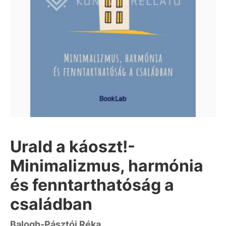
Urald a káoszt!-
Minimalizmus, harmónia
és fenntarthatóság a
családban
Balogh-Pásztói Réka