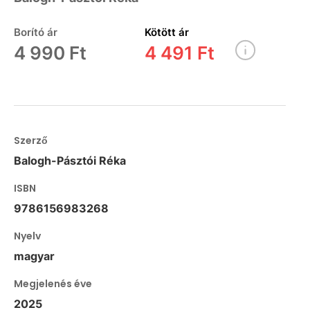
Borító ár
Kötött ár
4 990 Ft
4 491 Ft
Szerző
Balogh-Pásztói Réka
ISBN
9786156983268
Nyelv
magyar
Megjelenés éve
2025