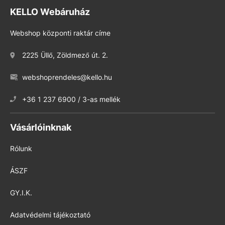
KELLO Webáruház
Webshop központi raktár címe
2225 Üllő, Zöldmező út. 2.
webshoprendeles@kello.hu
+36 1 237 6900 / 3-as mellék
Vásárlóinknak
Rólunk
ÁSZF
GY.I.K.
Adatvédelmi tájékoztató