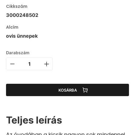
Cikkszám
3000248502
Alcím
ovis ünnepek
Darabszám
KOSÁRBA
Teljes leírás
Az óvodában a kicsik nagyon sok mindennel