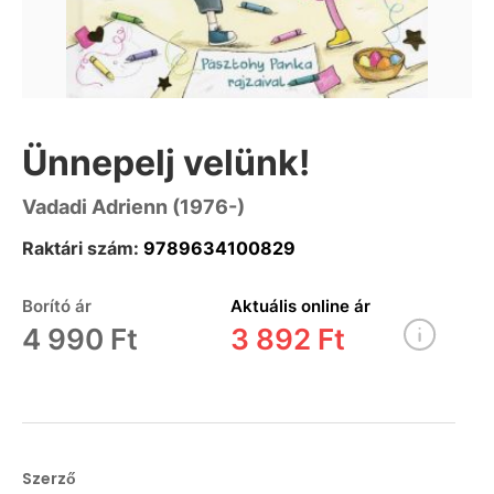
Ünnepelj velünk!
Vadadi Adrienn (1976-)
Raktári szám:
9789634100829
Borító ár
Aktuális online ár
4 990 Ft
3 892 Ft
Szerző