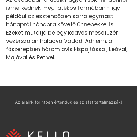
ismerkednek meg játékos formában - így
például az esztendőben sorra egymást
hónapról hónapra követő ünnepekkel is.
Ezeket mutatja be egy kedves mesefüzér
vezérszálán haladva Vadadi Adrienn, a
főszerepben három ovis kispajtással, Leával,
Majával és Petivel.
Az áraink forintban értendők és az áfát tartalmazzák!