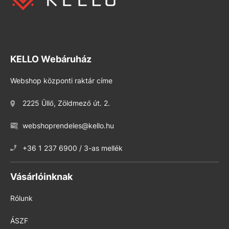
KELLO Webáruház
Webshop központi raktár címe
2225 Üllő, Zöldmező út. 2.
webshoprendeles@kello.hu
+36 1 237 6900 / 3-as mellék
Vásárlóinknak
Rólunk
ÁSZF