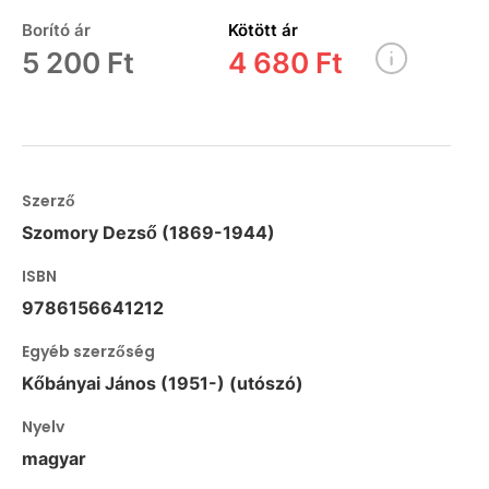
Borító ár
Kötött ár
5 200 Ft
4 680 Ft
Szerző
Szomory Dezső (1869-1944)
ISBN
9786156641212
Egyéb szerzőség
Kőbányai János (1951-) (utószó)
Nyelv
magyar