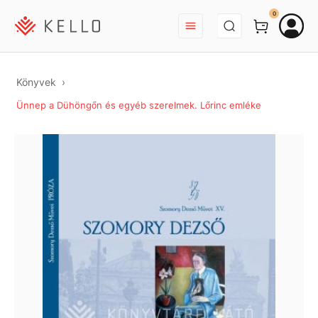
BEJELENTKEZÉS
0
Könyvek
Ünnep a Dühöngőn és egyéb szerelmek. Lőrinc emléke