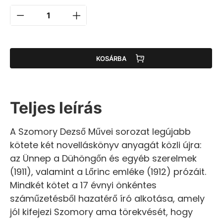
KOSÁRBA
Teljes leírás
A Szomory Dezső Művei sorozat legújabb
kötete két novelláskönyv anyagát közli újra:
az Ünnep a Dühöngőn és egyéb szerelmek
(1911), valamint a Lőrinc emléke (1912) prózáit.
Mindkét kötet a 17 évnyi önkéntes
száműzetésből hazatérő író alkotása, amely
jól kifejezi Szomory ama törekvését, hogy