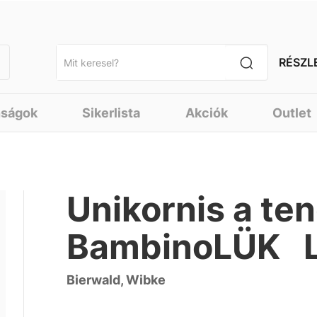
RÉSZL
nságok
Sikerlista
Akciók
Outlet
Unikornis a te
BambinoLÜK L
Bierwald, Wibke