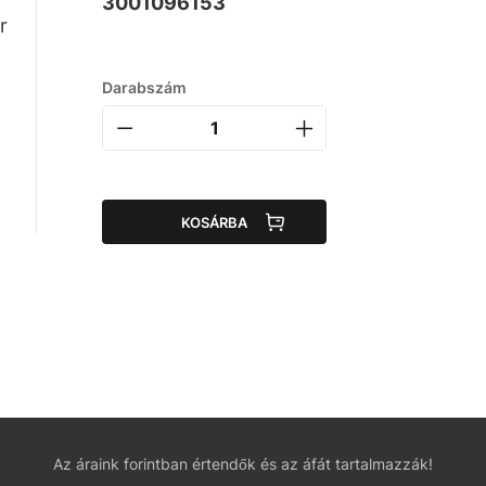
3001096153
r
Darabszám
KOSÁRBA
Az áraink forintban értendők és az áfát tartalmazzák!