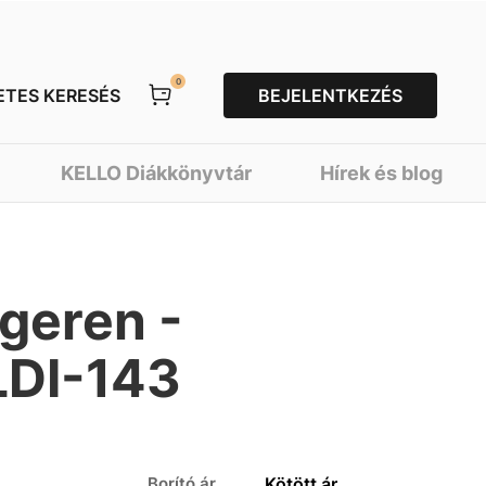
0
ETES KERESÉS
BEJELENTKEZÉS
KELLO Diákkönyvtár
Hírek és blog
ngeren -
DI-143
Borító ár
Kötött ár