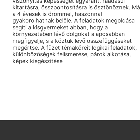
viszonyítás képességét egyaránt, ráadásul
kitartásra, összpontosításra is ösztönöznek. Má
a 4 évesek is örömmel, haszonnal
gyakorolhatnak belőle. A feladatok megoldása
segíti a kisgyermeket abban, hogy a
környezetében lévő dolgokat alaposabban
megfigyelje, s a köztük lévő összefüggéseket
megértse. A füzet témaköreit logikai feladatok,
különbözőségek felismerése, párok alkotása,
képek kiegészítése