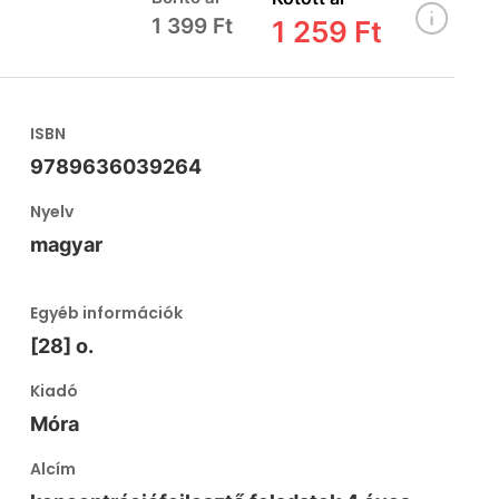
1 399 Ft
1 259 Ft
ISBN
9789636039264
Nyelv
magyar
Egyéb információk
[28] o.
Kiadó
Móra
Alcím