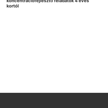
koncentrációfejlesztő feladatok 4 éves
kortól