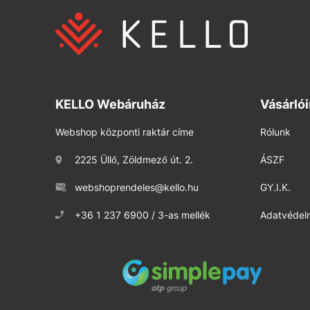
KELLO Webáruház
Vásárló
Webshop központi raktár címe
Rólunk
2225 Üllő, Zöldmező út. 2.
ÁSZF
webshoprendeles@kello.hu
GY.I.K.
+36 1 237 6900 / 3-as mellék
Adatvédelm