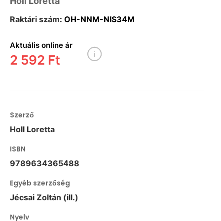
Holl Loretta
Raktári szám:
OH-NNM-NIS34M
Aktuális online ár
2 592 Ft
Szerző
Holl Loretta
ISBN
9789634365488
Egyéb szerzőség
Jécsai Zoltán (ill.)
Nyelv