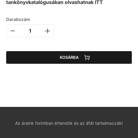
tankönyvkatalógusában olvashatnak ITT
Darabszám
KOSÁRBA
Az áraink forintban értendők és az áfát tartalmazzák!