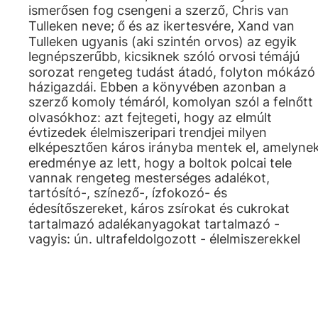
ismerősen fog csengeni a szerző, Chris van
Tulleken neve; ő és az ikertesvére, Xand van
Tulleken ugyanis (aki szintén orvos) az egyik
legnépszerűbb, kicsiknek szóló orvosi témájú
sorozat rengeteg tudást átadó, folyton mókázó
házigazdái. Ebben a könyvében azonban a
szerző komoly témáról, komolyan szól a felnőtt
olvasókhoz: azt fejtegeti, hogy az elmúlt
évtizedek élelmiszeripari trendjei milyen
elképesztően káros irányba mentek el, amelyne
eredménye az lett, hogy a boltok polcai tele
vannak rengeteg mesterséges adalékot,
tartósító-, színező-, ízfokozó- és
édesítőszereket, káros zsírokat és cukrokat
tartalmazó adalékanyagokat tartalmazó -
vagyis: ún. ultrafeldolgozott - élelmiszerekkel