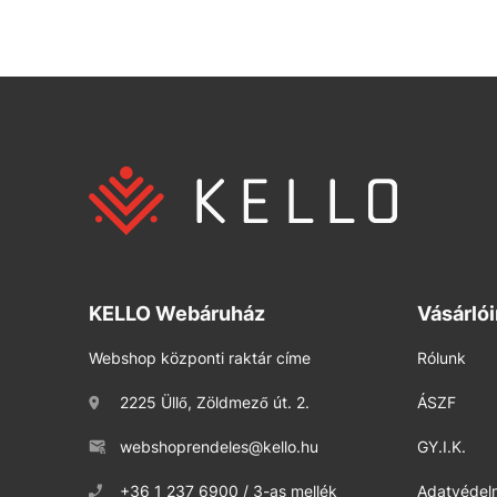
KELLO Webáruház
Vásárló
Webshop központi raktár címe
Rólunk
2225 Üllő, Zöldmező út. 2.
ÁSZF
webshoprendeles@kello.hu
GY.I.K.
+36 1 237 6900 / 3-as mellék
Adatvédelm