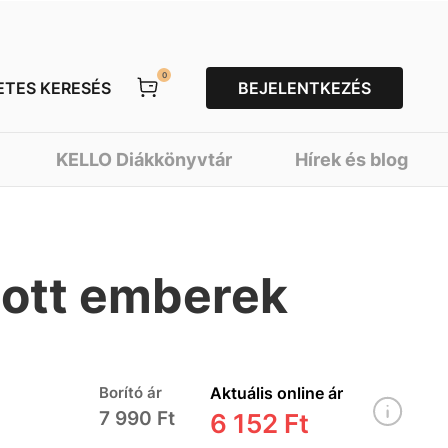
0
ETES KERESÉS
BEJELENTKEZÉS
KELLO Diákkönyvtár
Hírek és blog
zott emberek
Borító ár
Aktuális online ár
7 990 Ft
6 152 Ft