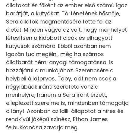
állatokat és főként az ember első számú igaz
barátját, a kutyákat. Történetének hősnője,
Sera állatok megmentésére tette fel az
életét. Minden vágya az volt, hogy menhelyet
létesítsen a kidobott cicák és elhagyott
kutyusok számára. Ebből azonban nem
igazán tud megélni, még ha számos
állatbarát némi anyagi támogatással is
hozzájárul a munkájához. Szerencsére a
helybeli állatorvos, Toby, akit nem csak a
négylábúak iránti szeretete vonz a
menhelyre, hanem a Sera iránt érzett,
elleplezett szerelme is, mindenben támogatja
a lányt. Azonban az idilli állapotot a híres és
rendkívül jóképű színész, Ethan James
felbukkanása zavarja meg.