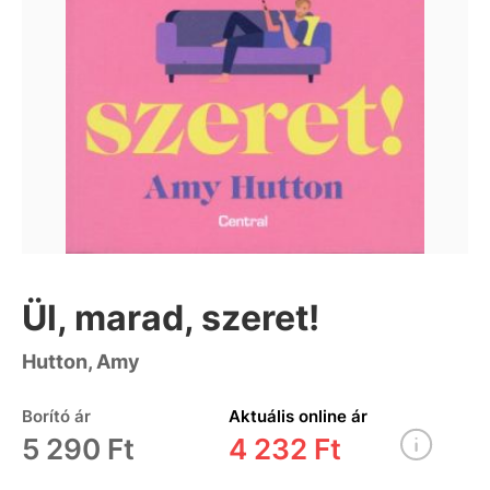
Ül, marad, szeret!
Hutton, Amy
Borító ár
Aktuális online ár
5 290 Ft
4 232 Ft