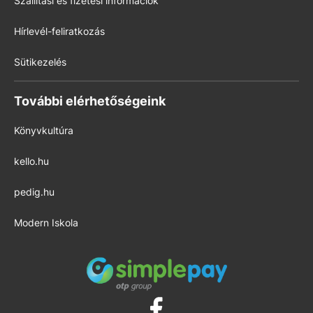
Szállítási és fizetési információk
Hírlevél-feliratkozás
Sütikezelés
További elérhetőségeink
Könyvkultúra
kello.hu
pedig.hu
Modern Iskola