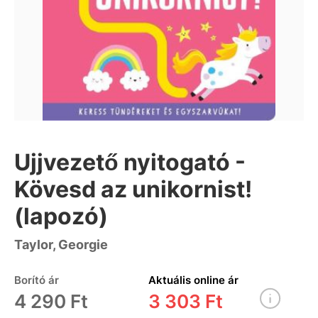
Ujjvezető nyitogató -
Kövesd az unikornist!
(lapozó)
Taylor, Georgie
Borító ár
Aktuális online ár
4 290 Ft
3 303 Ft