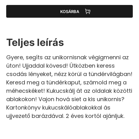
KOSÁRBA
Teljes leírás
Gyere, segíts az unikornisnak végigmenni az
úton! Ujjaddal kövesd! Útközben keress
csodás lényeket, nézz körül a tündérvilágban!
Keresd meg a tündérkaput, számold meg a
méhecskéket! Kukucskálj át az oldalak közötti
ablakokon! Vajon hová siet a kis unikornis?
Kartonkönyv kukucskálóablakokkal ás
ujjvezető barázdával. 2 éves kortól ajánljuk.