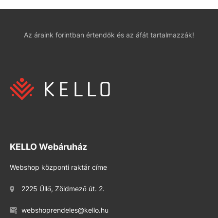
Az áraink forintban értendők és az áfát tartalmazzák!
KELLO Webáruház
Webshop központi raktár címe
2225 Üllő, Zöldmező út. 2.
webshoprendeles@kello.hu