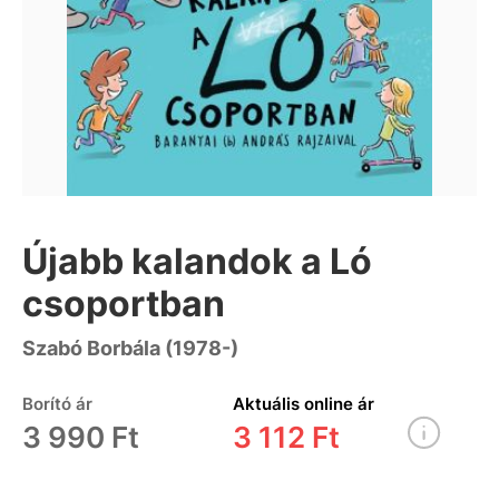
Újabb kalandok a Ló
csoportban
Szabó Borbála (1978-)
Borító ár
Aktuális online ár
3 990 Ft
3 112 Ft