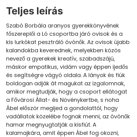
Teljes leírás
Szabó Borbála aranyos gyerekkönyvének
főszereplői a Ló csoportba járó ovisok és a
kis lurkókat pesztráló óvónők. Az ovisok újabb
kalandokba keverednek, melyekben közös
nevező a gyerekek kreatív, szabadszájú,
máskor empatikus, vidám vagy éppen ijedős
és segítségre vágyó oldala. A lányok és fiúk
boldogan adják át magukat az izgalomnak,
amikor megtudják, hogy a csoport ellátogat
a Fővárosi Állat- és Növénykertbe, s noha
Ábel először megijed a gondolattól, hogy
vadállatok közelébe fognak menni, az óvónők
hamar megnyugtatják a kisfiút. A
kalamajkára, amit éppen Ábel fog okozni,