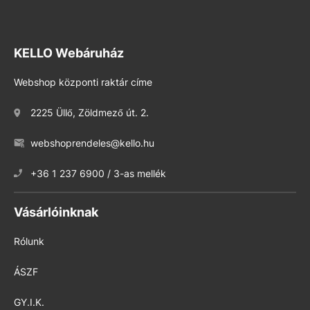
KELLO Webáruház
Webshop központi raktár címe
2225 Üllő, Zöldmező út. 2.
webshoprendeles@kello.hu
+36 1 237 6900 / 3-as mellék
Vásárlóinknak
Rólunk
ÁSZF
GY.I.K.