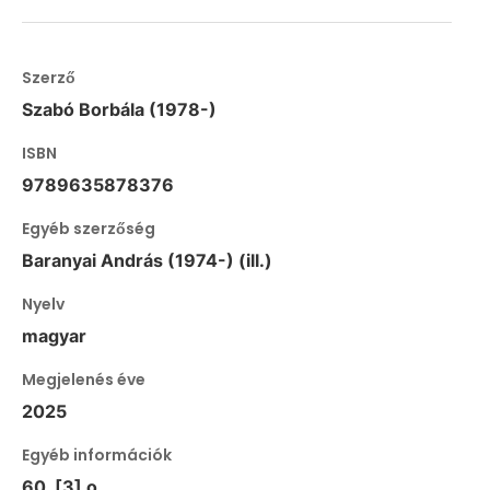
Szerző
Szabó Borbála (1978-)
ISBN
9789635878376
Egyéb szerzőség
Baranyai András (1974-) (ill.)
Nyelv
magyar
Megjelenés éve
2025
Egyéb információk
60, [3] o.