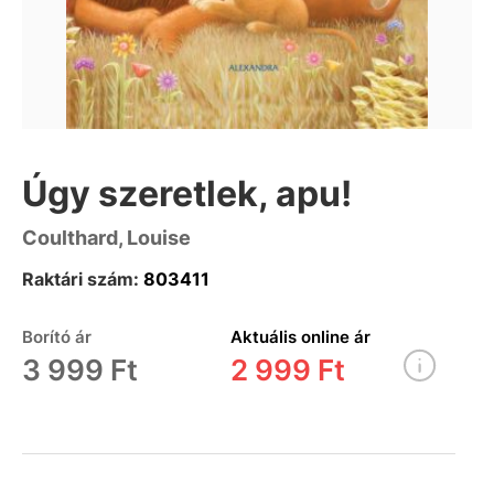
Úgy szeretlek, apu!
Coulthard, Louise
Raktári szám:
803411
Borító ár
Aktuális online ár
3 999 Ft
2 999 Ft