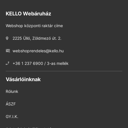
KELLO Webáruház
Webshop központi raktár címe
2225 Üllő, Zöldmező út. 2.
webshoprendeles@kello.hu
+36 1 237 6900 / 3-as mellék
Vásárlóinknak
Rólunk
ÁSZF
GY.I.K.