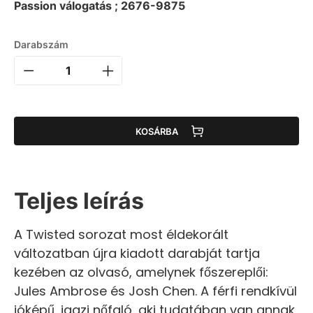
Passion válogatás ; 2676-9875
Darabszám
KOSÁRBA
Teljes leírás
A Twisted sorozat most éldekorált
változatban újra kiadott darabját tartja
kezében az olvasó, amelynek főszereplői:
Jules Ambrose és Josh Chen. A férfi rendkívül
jóképű, igazi nőfaló, aki tudatában van annak,