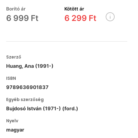
Borító ár
Kötött ár
6 999 Ft
6 299 Ft
Szerző
Huang, Ana (1991-)
ISBN
9789636901837
Egyéb szerzőség
Bujdosó István (1971-) (ford.)
Nyelv
magyar