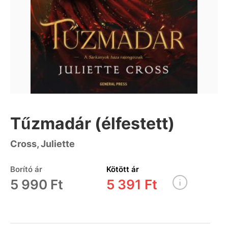
Tűzmadár (élfestett)
Cross, Juliette
Borító ár
Kötött ár
5 990 Ft
5 391 Ft