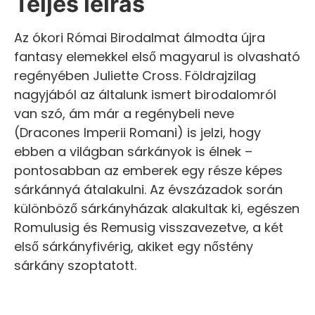
Teljes leírás
Az ókori Római Birodalmat álmodta újra
fantasy elemekkel első magyarul is olvasható
regényében Juliette Cross. Földrajzilag
nagyjából az általunk ismert birodalomról
van szó, ám már a regénybeli neve
(Dracones Imperii Romani) is jelzi, hogy
ebben a világban sárkányok is élnek –
pontosabban az emberek egy része képes
sárkánnyá átalakulni. Az évszázadok során
különböző sárkányházak alakultak ki, egészen
Romulusig és Remusig visszavezetve, a két
első sárkányfivérig, akiket egy nőstény
sárkány szoptatott.