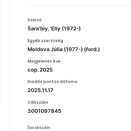
Szerző
Šara'biy, 'Eliy (1972-)
Egyéb szerzőség
Moldova Júlia (1977-) (ford.)
Megjelenés éve
cop. 2025
Kiadás pontos dátuma
2025.11.17
Cikkszám
3001097845
Darabszám