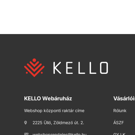
KELLO Webáruház
Vásárló
Webshop központi raktár címe
Rólunk
2225 Üllő, Zöldmező út. 2.
ÁSZF
webshoprendeles@kello.hu
GY.I.K.