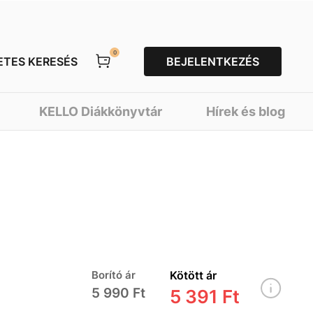
0
ETES KERESÉS
BEJELENTKEZÉS
KELLO Diákkönyvtár
Hírek és blog
Borító ár
Kötött ár
5 990 Ft
5 391 Ft