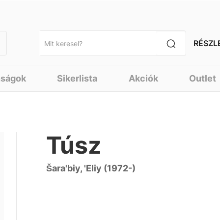
RÉSZL
nságok
Sikerlista
Akciók
Outlet
Túsz
Šara'biy, 'Eliy (1972-)