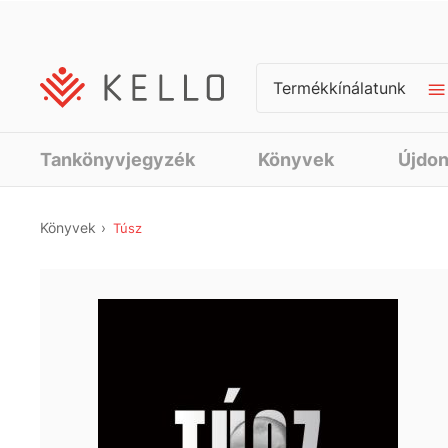
Termékkínálatunk
Tankönyvjegyzék
Könyvek
Újdo
Könyvek
Túsz