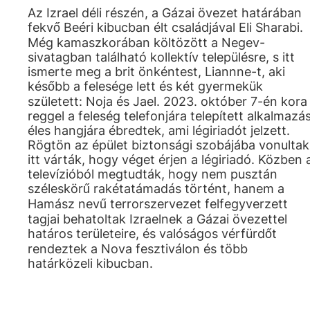
Az Izrael déli részén, a Gázai övezet határában
fekvő Beéri kibucban élt családjával Eli Sharabi.
Még kamaszkorában költözött a Negev-
sivatagban található kollektív településre, s itt
ismerte meg a brit önkéntest, Liannne-t, aki
később a felesége lett és két gyermekük
született: Noja és Jael. 2023. október 7-én kora
reggel a feleség telefonjára telepített alkalmazá
éles hangjára ébredtek, ami légiriadót jelzett.
Rögtön az épület biztonsági szobájába vonultak
itt várták, hogy véget érjen a légiriadó. Közben 
televízióból megtudták, hogy nem pusztán
széleskörű rakétatámadás történt, hanem a
Hamász nevű terrorszervezet felfegyverzett
tagjai behatoltak Izraelnek a Gázai övezettel
határos területeire, és valóságos vérfürdőt
rendeztek a Nova fesztiválon és több
határközeli kibucban.