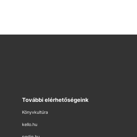
További elérhetőségeink
Könyvkultúra
kello.hu
pedig.hu