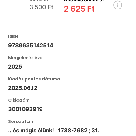
3 500 Ft
2 625 Ft
ISBN
9789635142514
Megjelenés éve
2025
Kiadás pontos dátuma
2025.06.12
Cikkszám
3001093919
Sorozatcím
...és mégis élünk! ; 1788-7682 ; 31.