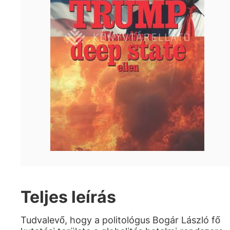
Teljes leírás
Tudvalevő, hogy a politológus Bogár László fő