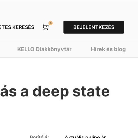
0
ETES KERESÉS
BEJELENTKEZÉS
KELLO Diákkönyvtár
Hírek és blog
s a deep state
Borító ár
Aktuális online ár