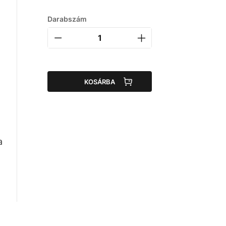
Darabszám
KOSÁRBA
a