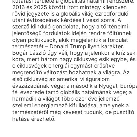
kutatási területe a globalitás hatalmi rendszere.
2016 és 2025 között írott mintegy kilencven
rövid jegyzete is a globális világ ezredforduló
utáni évtizedeinek kérdéseit veszi sorra. A
szerző kiinduló gondolata, hogy a történelmi
jelentőségű fordulatok idején rendre föltűnnek
olyan politikusok, akik megjelenítik a fordulat
természetét – Donald Trump ilyen karakter.
Bogár László úgy véli, hogy a jelenkor a krízisek
kora, mert három nagy ciklusvég esik egybe, és
e ciklusvégek energiái egymást erősítve
megrendítő változást hozhatnak a világra. Az
első ciklusvég az amerikai világuralom
évszázadának vége; a második a Nyugat-Európ
fél évezrede tartó globális hatalmának vége; a
harmadik a világot több ezer éve jellemző
szellemi energiamező kifulladása, amelynek a
természetéről még keveset tudunk, de pusztító
hatása érezhető.