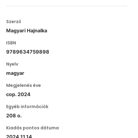
Szerző
Magyari Hajnalka
ISBN
9789634759898
Nyelv
magyar
Megjelenés éve
cop. 2024
Egyéb információk
208 o.
Kiadás pontos dátuma
2024.11.14