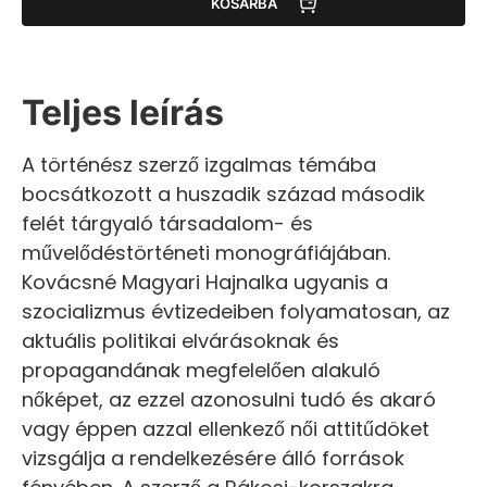
KOSÁRBA
Teljes leírás
A történész szerző izgalmas témába
bocsátkozott a huszadik század második
felét tárgyaló társadalom- és
művelődéstörténeti monográfiájában.
Kovácsné Magyari Hajnalka ugyanis a
szocializmus évtizedeiben folyamatosan, az
aktuális politikai elvárásoknak és
propagandának megfelelően alakuló
nőképet, az ezzel azonosulni tudó és akaró
vagy éppen azzal ellenkező női attitűdöket
vizsgálja a rendelkezésére álló források