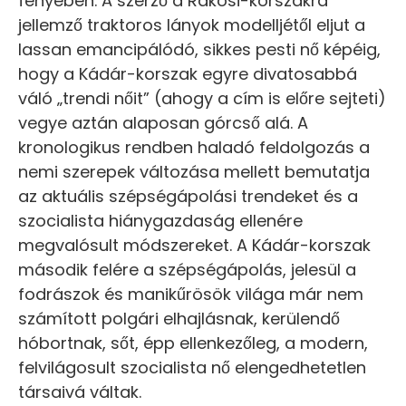
fényében. A szerző a Rákosi-korszakra
jellemző traktoros lányok modelljétől eljut a
lassan emancipálódó, sikkes pesti nő képéig,
hogy a Kádár-korszak egyre divatosabbá
váló „trendi nőit” (ahogy a cím is előre sejteti)
vegye aztán alaposan górcső alá. A
kronologikus rendben haladó feldolgozás a
nemi szerepek változása mellett bemutatja
az aktuális szépségápolási trendeket és a
szocialista hiánygazdaság ellenére
megvalósult módszereket. A Kádár-korszak
második felére a szépségápolás, jelesül a
fodrászok és manikűrösök világa már nem
számított polgári elhajlásnak, kerülendő
hóbortnak, sőt, épp ellenkezőleg, a modern,
felvilágosult szocialista nő elengedhetetlen
társaivá váltak.