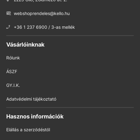
webshoprendeles@kello.hu
+36 1 237 6900 / 3-as mellék
Vásárlóinknak
Rólunk
ÁSZF
GY.I.K.
Adatvédelmi tájékoztató
Hasznos információk
Elállás a szerződéstől