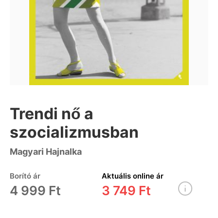
Trendi nő a
szocializmusban
Magyari Hajnalka
Borító ár
Aktuális online ár
4 999 Ft
3 749 Ft