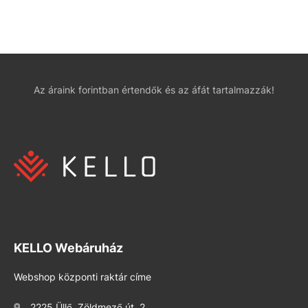
Az áraink forintban értendők és az áfát tartalmazzák!
KELLO Webáruház
Webshop központi raktár címe
2225 Üllő, Zöldmező út. 2.