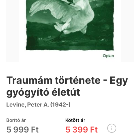
Traumám története - Egy
gyógyító életút
Levine, Peter A. (1942-)
Borító ár
Kötött ár
5 999 Ft
5 399 Ft