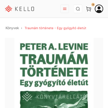
BEJELENTKEZÉS
0
Könyvek
Traumám története - Egy gyógyító életút