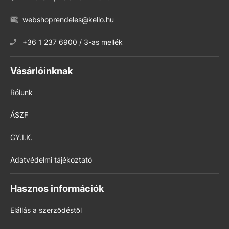
webshoprendeles@kello.hu
+36 1 237 6900 / 3-as mellék
Vásárlóinknak
Rólunk
ÁSZF
GY.I.K.
Adatvédelmi tájékoztató
Hasznos információk
Elállás a szerződéstől