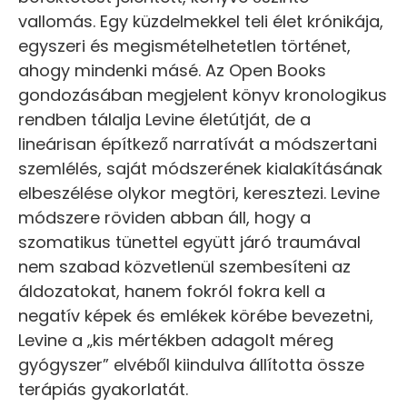
vallomás. Egy küzdelmekkel teli élet krónikája,
egyszeri és megismételhetetlen történet,
ahogy mindenki másé. Az Open Books
gondozásában megjelent könyv kronologikus
rendben tálalja Levine életútját, de a
lineárisan építkező narratívát a módszertani
szemlélés, saját módszerének kialakításának
elbeszélése olykor megtöri, keresztezi. Levine
módszere röviden abban áll, hogy a
szomatikus tünettel együtt járó traumával
nem szabad közvetlenül szembesíteni az
áldozatokat, hanem fokról fokra kell a
negatív képek és emlékek körébe bevezetni,
Levine a „kis mértékben adagolt méreg
gyógyszer” elvéből kiindulva állította össze
terápiás gyakorlatát.