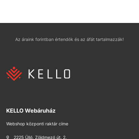
Az áraink forintban értendők és az áfát tartalmazzák!
KELLO Webáruház
Webshop központi raktár címe
2225 Üllő, Zöldmező út. 2.