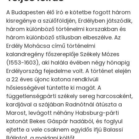
A Budapesten élő író e kötetbe fogott három
kisregénye a szülőföldjén, Erdélyben játszódik,
három különböző történelmi korszakban és
három különböző stílusban elbeszélve. Az
Erdély Mohácsa című történelmi
kalandregény főszereplője Székely Mózes
(1553-1603), aki halála évében négy hónapig
Erdélyország fejedelme volt. A történet elején
a 22 éves újonc katona rendkívüli
hősiességével tüntette ki magát. A
függetlenségpárti székely sereg harcosaként,
kardjával a szájában Radnótnál átúszta a
Marost, levágott néhány Habsburg-párti
katonát Bekes Gáspár hadából, és foglyul
ejtette a vele csaknem egyidős ifjú Balassi
Bálintot, a majdani költőt.