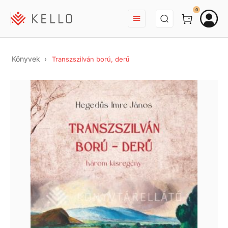
BEJELENTKEZÉS
0
Könyvek
Transzszilván ború, derű