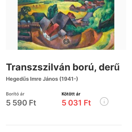
Transzszilván ború, derű
Hegedűs Imre János (1941-)
Borító ár
Kötött ár
5 590 Ft
5 031 Ft