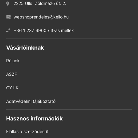
2225 Üllő, Zöldmező út. 2.
webshoprendeles@kello.hu
+36 1 237 6900 / 3-as mellék
Vásárlóinknak
Rólunk
ÁSZF
GY.I.K.
Adatvédelmi tájékoztató
Hasznos információk
Elállás a szerződéstől