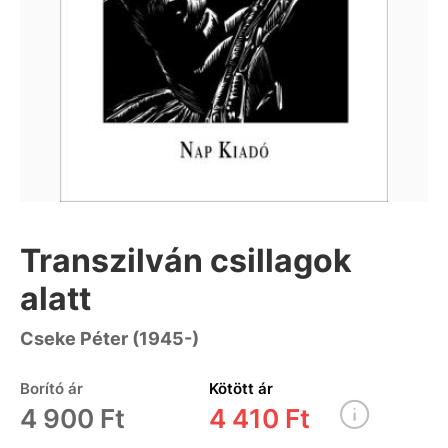
Transzilván csillagok
alatt
Cseke Péter (1945-)
Borító ár
Kötött ár
4 900 Ft
4 410 Ft