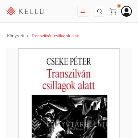
BEJELENTKEZÉS
0
Könyvek
Transzilván csillagok alatt