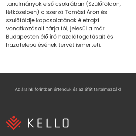
tanulmányok első csokrában (Szülőföldön,
létközelben) a szerző Tamási Áron és
szülőföldje kapcsolatának életrajzi
vonatkozásait tárja föl, jelesül a már
Budapesten élő író hazalátogatásait és
hazatelepülésének tervét ismerteti.
Az áraink forintban értendők és az áfát tartalmazzák!