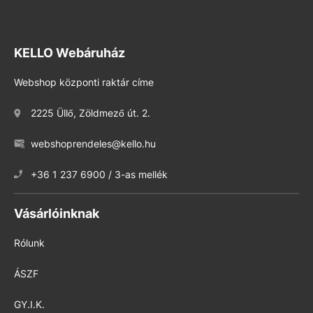
KELLO Webáruház
Webshop központi raktár címe
2225 Üllő, Zöldmező út. 2.
webshoprendeles@kello.hu
+36 1 237 6900 / 3-as mellék
Vásárlóinknak
Rólunk
ÁSZF
GY.I.K.