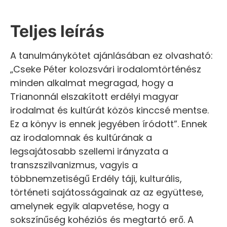
Teljes leírás
A tanulmánykötet ajánlásában ez olvasható:
„Cseke Péter kolozsvári irodalomtörténész
minden alkalmat megragad, hogy a
Trianonnál elszakított erdélyi magyar
irodalmat és kultúrát közös kinccsé mentse.
Ez a könyv is ennek jegyében íródott”. Ennek
az irodalomnak és kultúrának a
legsajátosabb szellemi irányzata a
transzszilvanizmus, vagyis a
többnemzetiségű Erdély táji, kulturális,
történeti sajátosságainak az az együttese,
amelynek egyik alapvetése, hogy a
sokszínűség kohéziós és megtartó erő. A