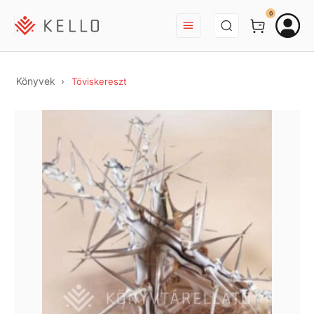
BEJELENTKEZÉS
0
Könyvek
Töviskereszt