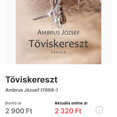
Töviskereszt
Ambrus József (1966-)
Borító ár
Aktuális online ár
2 900 Ft
2 320 Ft