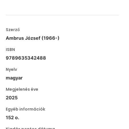
Szerző
Ambrus József (1966-)
ISBN
9789635342488
Nyelv
magyar
Megjelenés éve
2025
Egyéb információk
152 o.
Kiadás pontos dátuma