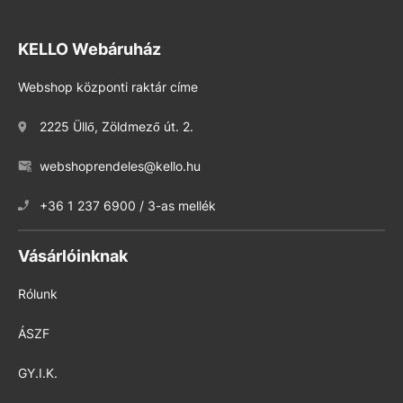
KELLO Webáruház
Webshop központi raktár címe
2225 Üllő, Zöldmező út. 2.
webshoprendeles@kello.hu
+36 1 237 6900 / 3-as mellék
Vásárlóinknak
Rólunk
ÁSZF
GY.I.K.