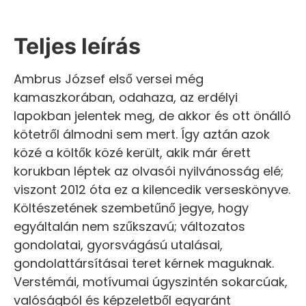
Teljes leírás
Ambrus József első versei még
kamaszkorában, odahaza, az erdélyi
lapokban jelentek meg, de akkor és ott önálló
kötetről álmodni sem mert. Így aztán azok
közé a költők közé került, akik már érett
korukban léptek az olvasói nyilvánosság elé;
viszont 2012 óta ez a kilencedik verseskönyve.
Költészetének szembetűnő jegye, hogy
egyáltalán nem szűkszavú; változatos
gondolatai, gyorsvágású utalásai,
gondolattársításai teret kérnek maguknak.
Verstémái, motívumai úgyszintén sokarcúak,
valóságból és képzeletből egyaránt