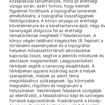
középiskolai tanulmányok, mind az érettségi
vizsga során, ezért fontos, hogy kiemelt
figyelmet fordítsunk a topográfiai ismeretek
elmélyítésére, a topográfiai összefüggések
feldolgozására. A könyv anyaga az érettségi
követelményre és a kerettantervre épül, négy é
tananyagát dolgozza fel az érettségi
témaköröknek megfelelő 7 feladatsorban. A
könyv végén található kiegészítés (8. fejezet) a
történelmi eseményeket és a topográfiai
helyeket művészettörténeti alkotásokkal
kapcsolja össze, segítve a jelentős művészek és
alkotások megismerését. Leegyszerűsített
térképek segítik a tananyag elsajátítását. A
térképeken ugyanis kizárólag azok a helyek
szerepelnek, melyek az adott téma
megoldásához szükségesek. Így könnyebb
megtalálni, rögzíteni és megtanulni a
helyszíneket. Vaktérképes feladatok szolgálják
az ellenőrzést, a feladatokhoz képi és szöveges
források kapcsolódnak. Kiadványunk a közép-