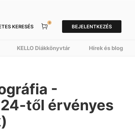
0
ETES KERESÉS
BEJELENTKEZÉS
KELLO Diákkönyvtár
Hírek és blog
ográfia -
024-től érvényes
)