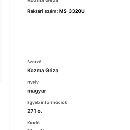
Kozma Géza
Raktári szám:
MS-3320U
Szerző
Kozma Géza
Nyelv
magyar
Egyéb információk
271 o.
Kiadó