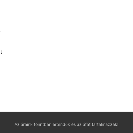
y
t
Az áraink forintban értendők és az áfát tartalmazzák!