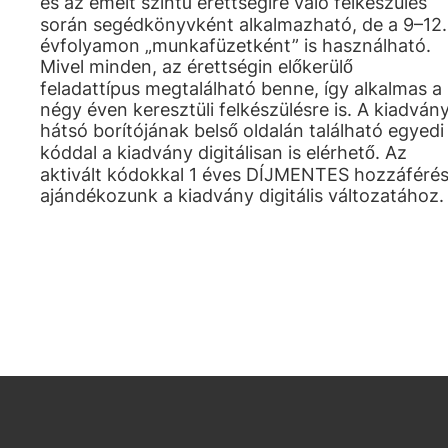
és az emelt szintű érettségire való felkészülés
során segédkönyvként alkalmazható, de a 9–12.
évfolyamon „munkafüzetként” is használható.
Mivel minden, az érettségin előkerülő
feladattípus megtalálható benne, így alkalmas a
négy éven keresztüli felkészülésre is. A kiadván
hátsó borítójának belső oldalán található egyedi
kóddal a kiadvány digitálisan is elérhető. Az
aktivált kódokkal 1 éves DÍJMENTES hozzáférés
ajándékozunk a kiadvány digitális változatához.