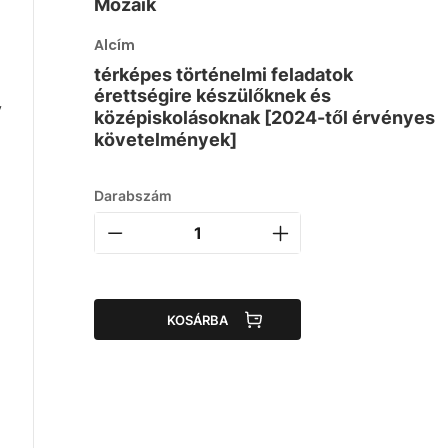
Mozaik
Alcím
térképes történelmi feladatok
érettségire készülőknek és
v
középiskolásoknak [2024-től érvényes
követelmények]
Darabszám
KOSÁRBA