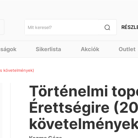
RÉSZL
nságok
Sikerlista
Akciók
Outlet
yes követelmények)
Történelmi top
Érettségire (2
követelmények