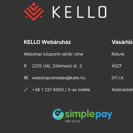
KELLO Webáruház
Vásárló
Webshop központi raktár címe
Rólunk
2225 Üllő, Zöldmező út. 2.
ÁSZF
webshoprendeles@kello.hu
GY.I.K.
+36 1 237 6900 / 3-as mellék
Adatvédelm