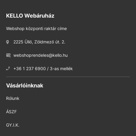
KELLO Webáruház
Webshop központi raktár címe
2225 Üllő, Zöldmező út. 2.
webshoprendeles@kello.hu
+36 1 237 6900 / 3-as mellék
Vásárlóinknak
Rólunk
ÁSZF
GY.I.K.