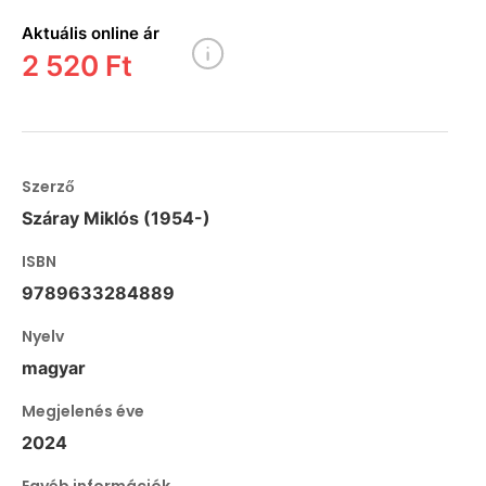
Aktuális online ár
2 520 Ft
Szerző
Száray Miklós (1954-)
ISBN
9789633284889
Nyelv
magyar
Megjelenés éve
2024