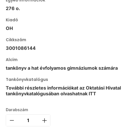
Egyéb információk
276 o.
Kiadó
OH
Cikkszám
3001086144
Alcím
tankönyv a hat évfolyamos gimnáziumok számára
Tankönyvkatalógus
További részletes információkat az Oktatási Hivatal
tankönyvkatalógusában olvashatnak ITT
Darabszám