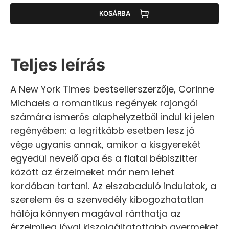
KOSÁRBA
Teljes leírás
A New York Times bestsellerszerzője, Corinne
Michaels a romantikus regények rajongói
számára ismerős alaphelyzetből indul ki jelen
regényében: a legritkább esetben lesz jó
vége ugyanis annak, amikor a kisgyerekét
egyedül nevelő apa és a fiatal bébiszitter
között az érzelmeket már nem lehet
kordában tartani. Az elszabaduló indulatok, a
szerelem és a szenvedély kibogozhatatlan
hálója könnyen magával ránthatja az
érzelmileg jóval kiszolgáltatottabb gyermeket