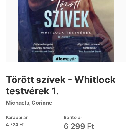
Törött szívek - Whitlock
testvérek 1.
Michaels, Corinne
Korábbi ár
Borító ár
4 724 Ft
6 299 Ft