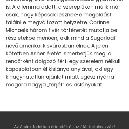
is. A dilemma adott, a szereplőkön múlik már
csak, hogy képesek lesznek-e megoldást
találni e megváltozott helyzetre. Corinne
Michaels három fivér történetét mutatja be
részletekbe menően, akik mind a Sugarloaf
nevű amerikai kisvárosban élnek. A jelen
kötetben Asher életét ismerhetjük meg: a
rendőrként dolgozó férfi egy szerelem nélküli
kapcsolatban él kislánya anyjával, aki egy
kihagyhatatlan ajánlat miatt egész nyárra
magára hagyja „férjét” és kislányukat.
Az áraink forintban értendők és az áfát tartalmazzák!