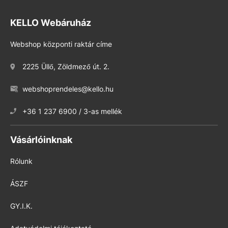
KELLO Webáruház
Webshop központi raktár címe
2225 Üllő, Zöldmező út. 2.
webshoprendeles@kello.hu
+36 1 237 6900 / 3-as mellék
Vásárlóinknak
Rólunk
ÁSZF
GY.I.K.