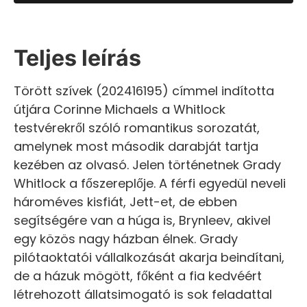
Teljes leírás
Törött szívek (202416195) címmel indította
útjára Corinne Michaels a Whitlock
testvérekről szóló romantikus sorozatát,
amelynek most második darabját tartja
kezében az olvasó. Jelen történetnek Grady
Whitlock a főszereplője. A férfi egyedül neveli
hároméves kisfiát, Jett-et, de ebben
segítségére van a húga is, Brynleev, akivel
egy közös nagy házban élnek. Grady
pilótaoktatói vállalkozását akarja beindítani,
de a házuk mögött, főként a fia kedvéért
létrehozott állatsimogató is sok feladattal