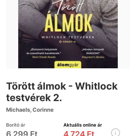
Törött álmok - Whitlock
testvérek 2.
Michaels, Corinne
Borító ár
Aktuális online ár
6 299 Ft
4 724 Ft