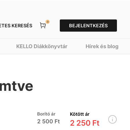
0
ETES KERESÉS
BEJELENTKEZÉS
KELLO Diákkönyvtár
Hírek és blog
emtve
Borító ár
Kötött ár
2 500 Ft
2 250 Ft