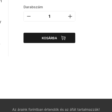
n
Darabszám
y
KOSÁRBA
,
Az áraink forintban értendők és az áfát tartalmazzák!