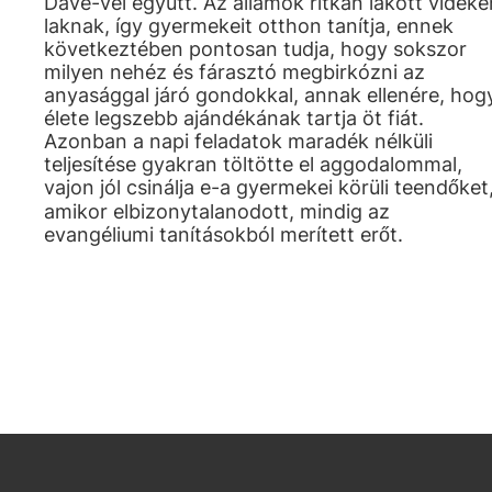
Dave-vel együtt. Az államok ritkán lakott vidéké
laknak, így gyermekeit otthon tanítja, ennek
következtében pontosan tudja, hogy sokszor
milyen nehéz és fárasztó megbirkózni az
anyasággal járó gondokkal, annak ellenére, hog
élete legszebb ajándékának tartja öt fiát.
Azonban a napi feladatok maradék nélküli
teljesítése gyakran töltötte el aggodalommal,
vajon jól csinálja e-a gyermekei körüli teendőket
amikor elbizonytalanodott, mindig az
evangéliumi tanításokból merített erőt.