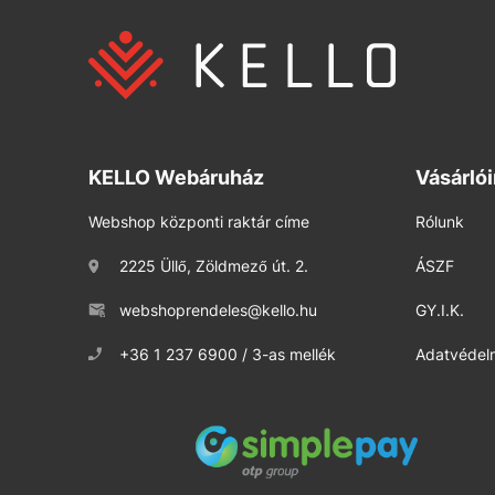
KELLO Webáruház
Vásárló
Webshop központi raktár címe
Rólunk
2225 Üllő, Zöldmező út. 2.
ÁSZF
webshoprendeles@kello.hu
GY.I.K.
+36 1 237 6900 / 3-as mellék
Adatvédelm