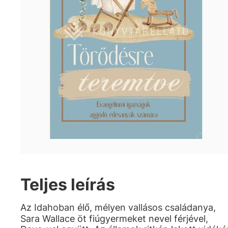
Teljes leírás
Az Idahoban élő, mélyen vallásos családanya,
Sara Wallace öt fiúgyermeket nevel férjével,