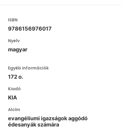
ISBN
9786156976017
Nyelv
magyar
Egyéb információk
172 o.
Kiadó
KIA
Alcím
evangéliumi igazságok aggódó
édesanyák számára